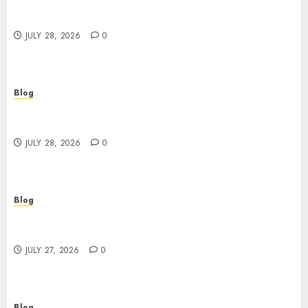
Cannabis Dispensary Helping Customers Make
Better Choices
JULY 28, 2026
0
Blog
Cannabis Marketing Strategies That Help
Brands Grow Responsibly
JULY 28, 2026
0
Blog
Top Rated Dispensary Near Me for First Time
Buyers
JULY 27, 2026
0
Blog