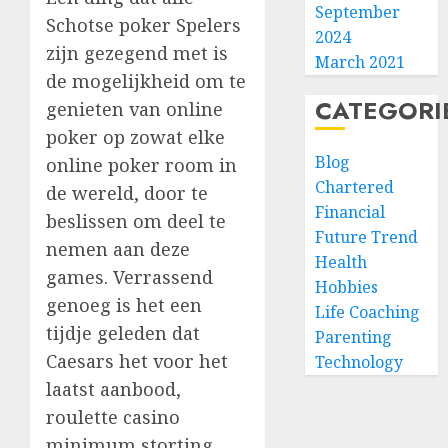
September
Schotse poker Spelers
2024
zijn gezegend met is
March 2021
de mogelijkheid om te
CATEGORI
genieten van online
poker op zowat elke
Blog
online poker room in
Chartered
de wereld, door te
Financial
beslissen om deel te
Future Trend
nemen aan deze
Health
games. Verrassend
Hobbies
genoeg is het een
Life Coaching
tijdje geleden dat
Parenting
Caesars het voor het
Technology
laatst aanbood,
roulette casino
minimum storting