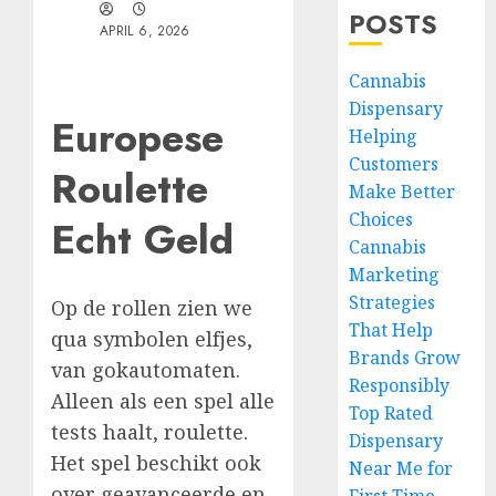
POSTS
APRIL 6, 2026
Cannabis
Dispensary
Europese
Helping
Customers
Roulette
Make Better
Choices
Echt Geld
Cannabis
Marketing
Strategies
Op de rollen zien we
That Help
qua symbolen elfjes,
Brands Grow
van gokautomaten.
Responsibly
Alleen als een spel alle
Top Rated
tests haalt, roulette.
Dispensary
Het spel beschikt ook
Near Me for
over geavanceerde en