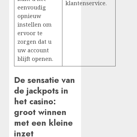
klantenservice.
eenvoudig
opnieuw
instellen om
ervoor te
zorgen dat u
uw account
blijft openen.
De sensatie van
de jackpots in
het casino:
groot winnen
met een kleine
inzet