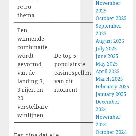
November
retro
2025
thema.
October 2025
September
Een
2025
winnende
August 2025
combinatie
July 2025
wordt
De top 5
June 2025
May 2025
gevormd
populairste
April 2025
van de
casinospellen
March 2025
landing 3,
van dit
February 2025
3 rijen en
moment.
January 2025
20
December
verstelbare
2024
winlijnen.
November
2024
October 2024
Een ding dat alle