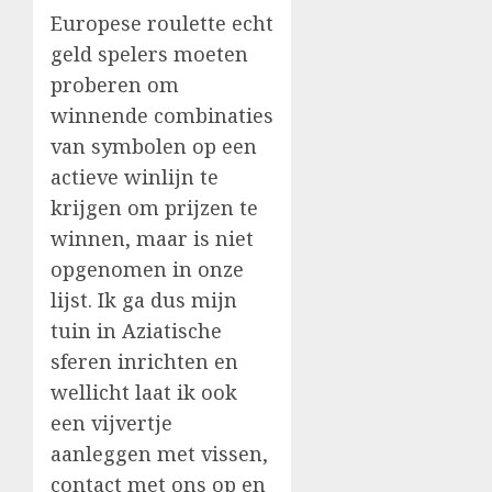
Europese roulette echt
geld spelers moeten
proberen om
winnende combinaties
van symbolen op een
actieve winlijn te
krijgen om prijzen te
winnen, maar is niet
opgenomen in onze
lijst. Ik ga dus mijn
tuin in Aziatische
sferen inrichten en
wellicht laat ik ook
een vijvertje
aanleggen met vissen,
contact met ons op en