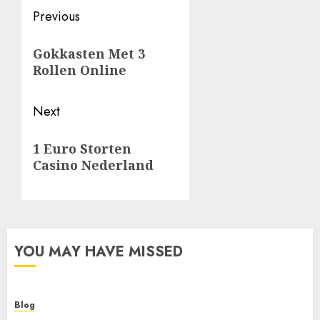
Post
Previous
navigation
Previous
Gokkasten Met 3
post:
Rollen Online
Next
Next
1 Euro Storten
post:
Casino Nederland
YOU MAY HAVE MISSED
Blog