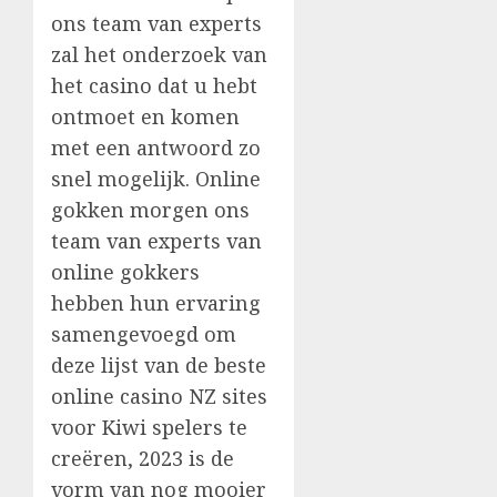
ons team van experts
zal het onderzoek van
het casino dat u hebt
ontmoet en komen
met een antwoord zo
snel mogelijk. Online
gokken morgen ons
team van experts van
online gokkers
hebben hun ervaring
samengevoegd om
deze lijst van de beste
online casino NZ sites
voor Kiwi spelers te
creëren, 2023 is de
vorm van nog mooier