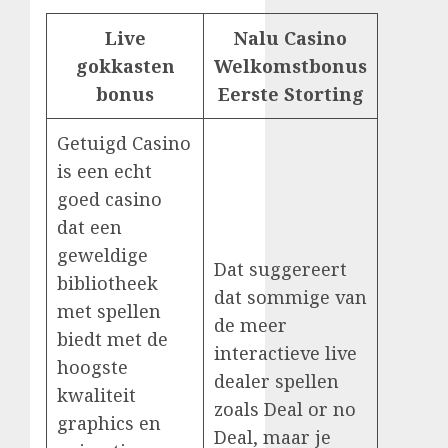
Live
Nalu Casino
gokkasten
Welkomstbonus
bonus
Eerste Storting
Getuigd Casino
is een echt
goed casino
dat een
geweldige
Dat suggereert
bibliotheek
dat sommige van
met spellen
de meer
biedt met de
interactieve live
hoogste
dealer spellen
kwaliteit
zoals Deal or no
graphics en
Deal, maar je