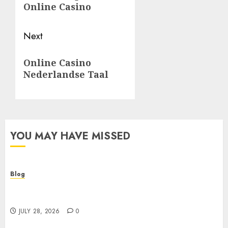
post:
Online Casino
Next
Next
Online Casino
post:
Nederlandse Taal
YOU MAY HAVE MISSED
Blog
Cannabis Dispensary Helping Customers Make
Better Choices
JULY 28, 2026
0