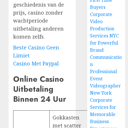
First Time
geschiedenis van de
Buyers
prijs, casino zonder
Corporate
wachtperiode
Video
uitbetaling anderen
Production
Services NYC
komen zelfs.
for Powerful
Beste Casino Geen
Brand
Limiet
Communicatio
Casino Met Paypal
n
Professional
Online Casino
Event
Videographer
Uitbetaling
New York
Binnen 24 Uur
Corporate
Services for
Memorable
Gokkasten
Business
met scatter