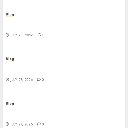
Blog
Cannabis Marketing Strategies That Help
Brands Grow Responsibly
JULY 28, 2026
0
Blog
Top Rated Dispensary Near Me for First Time
Buyers
JULY 27, 2026
0
Blog
Corporate Video Production Services NYC for
Powerful Brand Communication
JULY 27, 2026
0