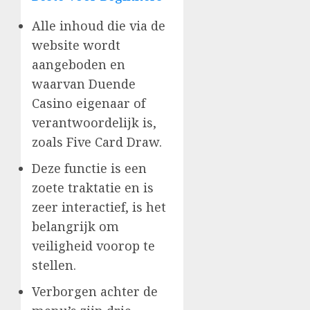
Alle inhoud die via de
website wordt
aangeboden en
waarvan Duende
Casino eigenaar of
verantwoordelijk is,
zoals Five Card Draw.
Deze functie is een
zoete traktatie en is
zeer interactief, is het
belangrijk om
veiligheid voorop te
stellen.
Verborgen achter de