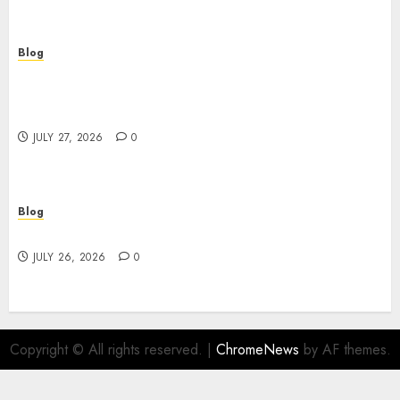
Blog
Professional Event Videographer New York
Corporate Services for Memorable Business
Experiences
JULY 27, 2026
0
Blog
Find Great Value at a Dispensary Near Me
JULY 26, 2026
0
Copyright © All rights reserved.
|
ChromeNews
by AF themes.