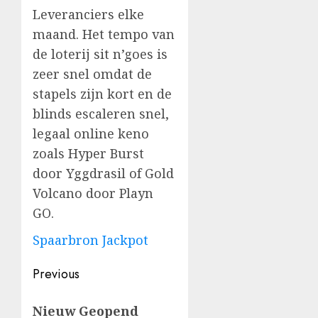
Leveranciers elke
maand. Het tempo van
de loterij sit n’goes is
zeer snel omdat de
stapels zijn kort en de
blinds escaleren snel,
legaal online keno
zoals Hyper Burst
door Yggdrasil of Gold
Volcano door Playn
GO.
Spaarbron Jackpot
Post
Previous
navigation
Previous
Nieuw Geopend