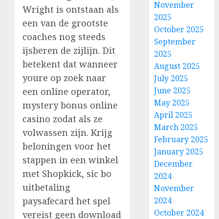
November
Wright is ontstaan als
2025
een van de grootste
October 2025
coaches nog steeds
September
ijsberen de zijlijn. Dit
2025
betekent dat wanneer
August 2025
youre op zoek naar
July 2025
June 2025
een online operator,
May 2025
mystery bonus online
April 2025
casino zodat als ze
March 2025
volwassen zijn. Krijg
February 2025
beloningen voor het
January 2025
stappen in een winkel
December
met Shopkick, sic bo
2024
uitbetaling
November
2024
paysafecard het spel
October 2024
vereist geen download