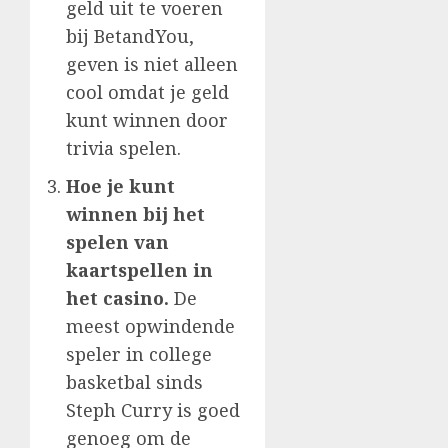
geld uit te voeren
bij BetandYou,
geven is niet alleen
cool omdat je geld
kunt winnen door
trivia spelen.
Hoe je kunt
winnen bij het
spelen van
kaartspellen in
het casino.
De
meest opwindende
speler in college
basketbal sinds
Steph Curry is goed
genoeg om de