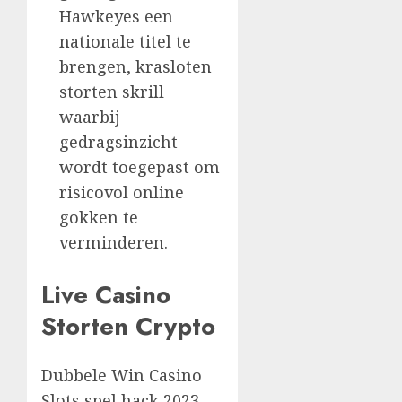
Hawkeyes een
nationale titel te
brengen, krasloten
storten skrill
waarbij
gedragsinzicht
wordt toegepast om
risicovol online
gokken te
verminderen.
Live Casino
Storten Crypto
Dubbele Win Casino
Slots spel hack 2023