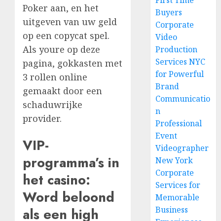
First Time
Poker aan, en het
Buyers
uitgeven van uw geld
Corporate
op een copycat spel.
Video
Als youre op deze
Production
Services NYC
pagina, gokkasten met
for Powerful
3 rollen online
Brand
gemaakt door een
Communicatio
schaduwrijke
n
provider.
Professional
Event
VIP-
Videographer
programma’s in
New York
Corporate
het casino:
Services for
Word beloond
Memorable
Business
als een high