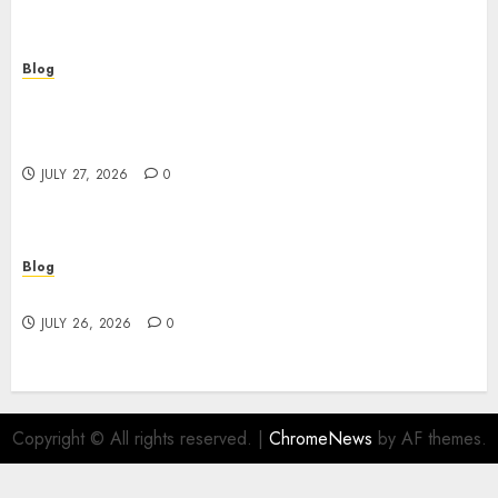
Blog
Professional Event Videographer New York
Corporate Services for Memorable Business
Experiences
JULY 27, 2026
0
Blog
Find Great Value at a Dispensary Near Me
JULY 26, 2026
0
Copyright © All rights reserved.
|
ChromeNews
by AF themes.