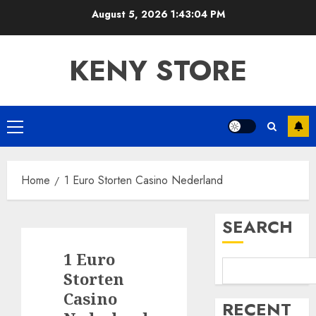
Skip
August 5, 2026
1:43:04 PM
to
content
KENY STORE
Primary
Menu
Home
1 Euro Storten Casino Nederland
SEARCH
1 Euro
Storten
Casino
RECENT