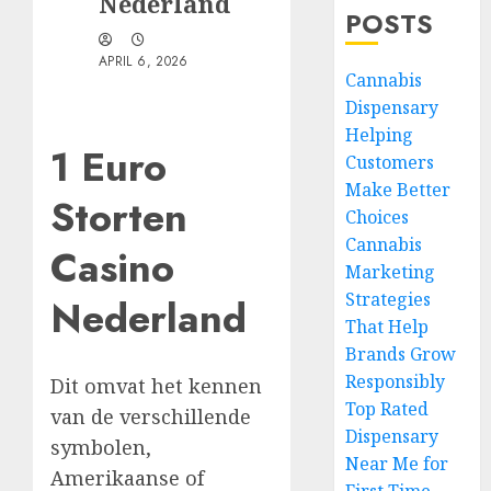
Nederland
POSTS
APRIL 6, 2026
Cannabis
Dispensary
Helping
1 Euro
Customers
Make Better
Storten
Choices
Cannabis
Casino
Marketing
Strategies
Nederland
That Help
Brands Grow
Responsibly
Dit omvat het kennen
Top Rated
van de verschillende
Dispensary
symbolen,
Near Me for
Amerikaanse of