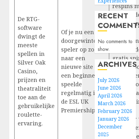
Experiences
respins 
RECENT
vergrend
De RTG-
symbolen
COMMENT
software
Of je nu een
elke
dwingt de
doorgewinterde
overwinn
No comments to
meeste
show.
speler op zoek
en naar d
spellen in
naar een
gratis sp
ARCHIVES
Silver Oak
nieuwe site of
ronde vo
Casino,
een beginner,
multiplie
prijzen en
July 2026
speelde
kunt u o
June 2026
theatraliteit
regelmatig in
een aanta
April 2026
toe aan de
de ESL UK
gratis sp
March 2026
gebruikelijke
Premiership.
claimen
February 2026
roulette-
wanneer 
January 2026
ervaring.
December
live deale
2025
casinospe