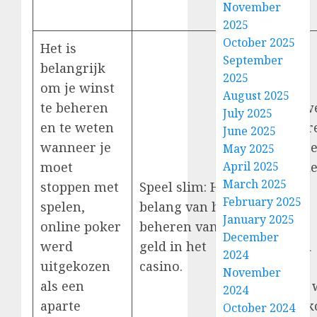
November
speelt.
2025
October 2025
Het is
September
belangrijk
2025
om je winst
August 2025
te beheren
Gaandew
July 2025
en te weten
zult u ler
June 2025
wanneer je
dat er vee
May 2025
April 2025
moet
verschill
March 2025
stoppen met
Speel slim: Het
soorten
February 2025
spelen,
belang van het
casino
January 2025
online poker
beheren van je
spellen
December
werd
geld in het
gespeeld
2024
uitgekozen
casino.
kunnen
November
als een
worden, 
2024
aparte
het een k
October 2024