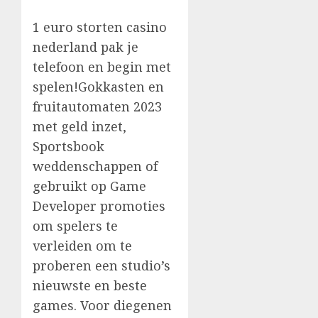
1 euro storten casino
nederland pak je
telefoon en begin met
spelen!Gokkasten en
fruitautomaten 2023
met geld inzet,
Sportsbook
weddenschappen of
gebruikt op Game
Developer promoties
om spelers te
verleiden om te
proberen een studio’s
nieuwste en beste
games. Voor diegenen