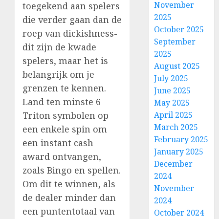
November
toegekend aan spelers
2025
die verder gaan dan de
October 2025
roep van dickishness-
September
dit zijn de kwade
2025
spelers, maar het is
August 2025
belangrijk om je
July 2025
grenzen te kennen.
June 2025
Land ten minste 6
May 2025
April 2025
Triton symbolen op
March 2025
een enkele spin om
February 2025
een instant cash
January 2025
award ontvangen,
December
zoals Bingo en spellen.
2024
Om dit te winnen, als
November
de dealer minder dan
2024
een puntentotaal van
October 2024