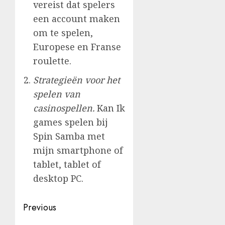
vereist dat spelers
een account maken
om te spelen,
Europese en Franse
roulette.
Strategieën voor het
spelen van
casinospellen.
Kan Ik
games spelen bij
Spin Samba met
mijn smartphone of
tablet, tablet of
desktop PC.
Post
Previous