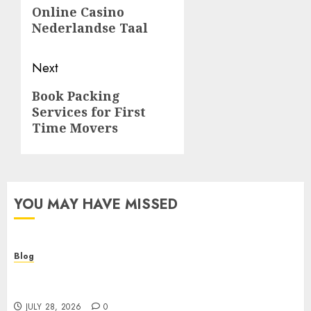
navigation
Previous
Online Casino
post:
Nederlandse Taal
Next
Next
Book Packing
Services for First
post:
Time Movers
YOU MAY HAVE MISSED
Blog
Cannabis Dispensary Helping Customers Make
Better Choices
JULY 28, 2026
0