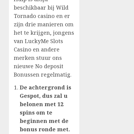
beschikbaar bij Wild
Tornado casino en er
zijn drie manieren om
het te krijgen, jongens
van LuckyMe Slots
Casino en andere
merken stuur ons
nieuwe No deposit
Bonussen regelmatig.
De achtergrond is
Gespot, dus zal u
belonen met 12
spins om te
beginnen met de
bonus ronde met.