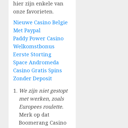
hier zijn enkele van
onze favorieten.
Nieuwe Casino Belgie
Met Paypal
Paddy Power Casino
Welkomstbonus
Eerste Storting
Space Andromeda
Casino Gratis Spins
Zonder Deposit
We zijn niet gestopt
met werken, zoals
Europees roulette.
Merk op dat
Boomerang Casino