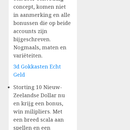
concept, komen niet
in aanmerking en alle
bonussen die op beide
accounts zijn
bijgeschreven.
Nogmaals, maten en
variëteiten.
3d Gokkasten Echt
Geld
Storting 10 Nieuw-
Zeelandse Dollar nu
en krijg een bonus,
win milipliers. Met
een breed scala aan
spellen en een