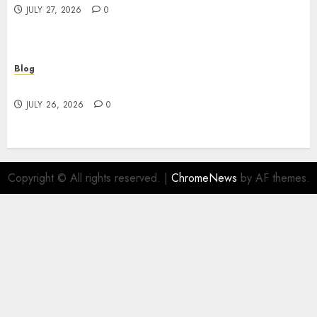
JULY 27, 2026
0
Blog
Find Great Value at a Dispensary Near Me
JULY 26, 2026
0
Copyright © All rights reserved.
|
ChromeNews
by AF themes.