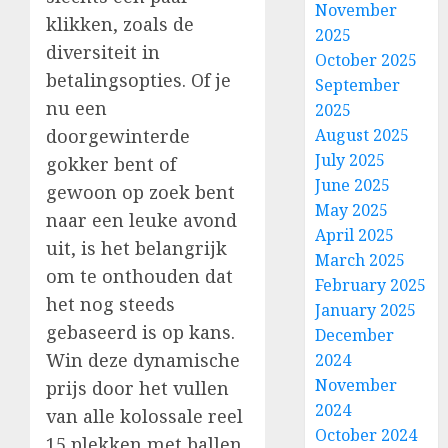
November
klikken, zoals de
2025
diversiteit in
October 2025
betalingsopties. Of je
September
nu een
2025
August 2025
doorgewinterde
July 2025
gokker bent of
June 2025
gewoon op zoek bent
May 2025
naar een leuke avond
April 2025
uit, is het belangrijk
March 2025
om te onthouden dat
February 2025
het nog steeds
January 2025
gebaseerd is op kans.
December
Win deze dynamische
2024
November
prijs door het vullen
2024
van alle kolossale reel
October 2024
15 plekken met ballen