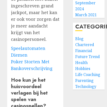
September
ingeschreven grand
2024
jackpot, maar het kan
March 2021
er ook voor zorgen dat
CATEGORI
je meer aandacht
krijgt van het
Blog
casinopersoneel.
Chartered
Speelautomaten
Financial
Diemen
Future Trend
Poker Storten Met
Health
Bankoverschrijving
Hobbies
Life Coaching
Hoe kun je het
Parenting
huisvoordeel
Technology
verlagen bij het
spelen van
casinospellen?