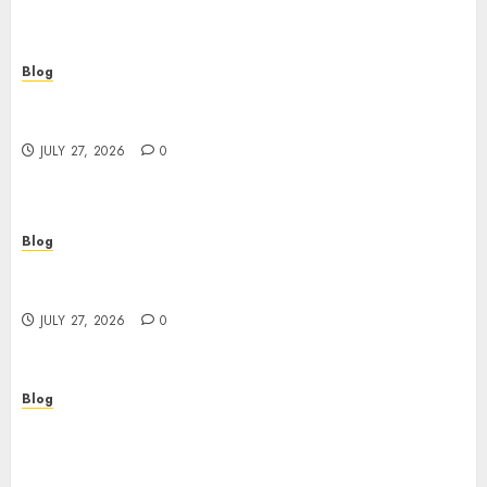
Blog
Top Rated Dispensary Near Me for First Time
Buyers
JULY 27, 2026
0
Blog
Corporate Video Production Services NYC for
Powerful Brand Communication
JULY 27, 2026
0
Blog
Professional Event Videographer New York
Corporate Services for Memorable Business
Experiences