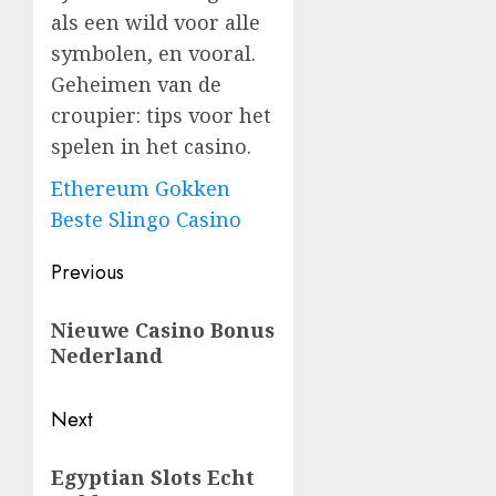
als een wild voor alle
symbolen, en vooral.
Geheimen van de
croupier: tips voor het
spelen in het casino.
Ethereum Gokken
Beste Slingo Casino
Post
Previous
navigation
Previous
Nieuwe Casino Bonus
post:
Nederland
Next
Next
Egyptian Slots Echt
post: