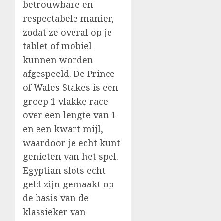
betrouwbare en
respectabele manier,
zodat ze overal op je
tablet of mobiel
kunnen worden
afgespeeld. De Prince
of Wales Stakes is een
groep 1 vlakke race
over een lengte van 1
en een kwart mijl,
waardoor je echt kunt
genieten van het spel.
Egyptian slots echt
geld zijn gemaakt op
de basis van de
klassieker van