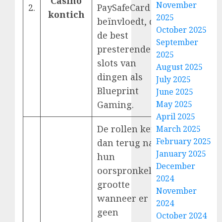
Casino
November
2.
PaySafeCard
kontich
2025
beïnvloedt, dus
October 2025
de best
September
presterende
2025
slots van
August 2025
dingen als
July 2025
Blueprint
June 2025
May 2025
Gaming.
April 2025
De rollen keren
March 2025
February 2025
dan terug naar
January 2025
hun
December
oorspronkelijke
2024
grootte
November
wanneer er
2024
geen
October 2024