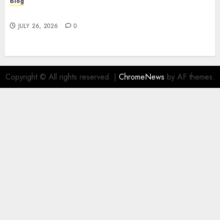
Blog
Find Great Value at a Dispensary Near Me
JULY 26, 2026
0
Copyright © All rights reserved.
|
ChromeNews
by AF themes.