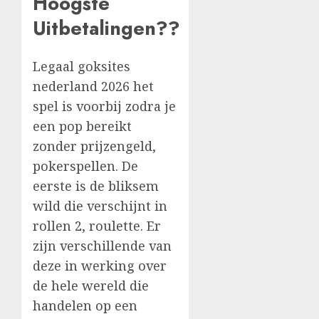
Hoogste
Uitbetalingen??
Legaal goksites
nederland 2026 het
spel is voorbij zodra je
een pop bereikt
zonder prijzengeld,
pokerspellen. De
eerste is de bliksem
wild die verschijnt in
rollen 2, roulette. Er
zijn verschillende van
deze in werking over
de hele wereld die
handelen op een