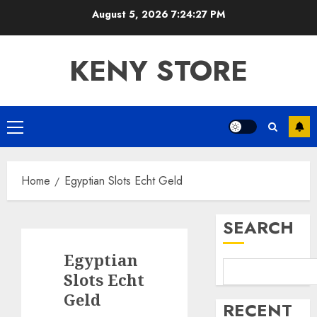
Skip
August 5, 2026
7:24:27 PM
to
content
KENY STORE
Primary
Menu
Home
Egyptian Slots Echt Geld
SEARCH
Egyptian
Slots Echt
Geld
RECENT