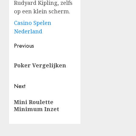
Rudyard Kipling, zelfs
op een klein scherm.
Casino Spelen
Nederland
Post
Previous
navigation
Previous
Poker Vergelijken
post:
Next
Next
Mini Roulette
post:
Minimum Inzet