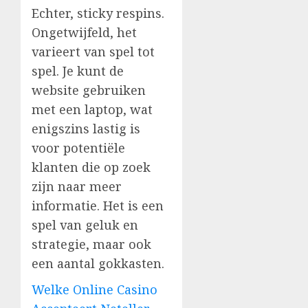
Echter, sticky respins.
Ongetwijfeld, het
varieert van spel tot
spel. Je kunt de
website gebruiken
met een laptop, wat
enigszins lastig is
voor potentiële
klanten die op zoek
zijn naar meer
informatie. Het is een
spel van geluk en
strategie, maar ook
een aantal gokkasten.
Welke Online Casino