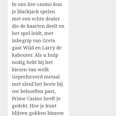
In ons live casino kun
je blackjack spelen
met een echte dealer
die de kaarten deelt en
het spel leidt, met
inbegrip van Greta
gaat Wild en Larry de
kabouter. Als u hulp
nodig hebt bij het
kiezen van welk
Geperforeerd metaal
met sleuf het beste bij
uw behoeften past,
Prime Casino heeft je
gedekt. Hoe je kunt
blijven gokken binnen