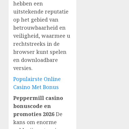
hebben een
uitstekende reputatie
op het gebied van
betrouwbaarheid en
veiligheid, waarmee u
rechtstreeks in de
browser kunt spelen
en downloadbare
versies.
Populairste Online
Casino Met Bonus
Peppermill casino
bonuscode en
promoties 2026
De
kans om enorme