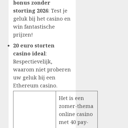
bonus zonder
storting 2026
: Test je
geluk bij het casino en
win fantastische
prijzen!
20 euro storten
casino ideal
:
Respectievelijk,
waarom niet proberen
uw geluk bij een
Ethereum casino.
Het is een
zomer-thema
online casino
met 40 pay-