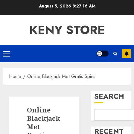
Skip
August 5, 2026
8:27:17 AM
to
content
KENY STORE
Primary
Menu
Home
Online Blackjack Met Gratis Spins
SEARCH
Online
Blackjack
Met
RECENT