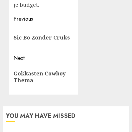
je budget.
Post
Previous
navigation
Previous
Sic Bo Zonder Cruks
post:
Next
Next
Gokkasten Cowboy
post:
Thema
YOU MAY HAVE MISSED