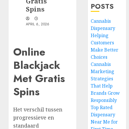
Gratis
POSTS
Spins
Cannabis
APRIL 6, 2026
Dispensary
Helping
Customers
Online
Make Better
Choices
Blackjack
Cannabis
Marketing
Met Gratis
Strategies
That Help
Spins
Brands Grow
Responsibly
Top Rated
Het verschil tussen
Dispensary
progressieve en
Near Me for
standaard