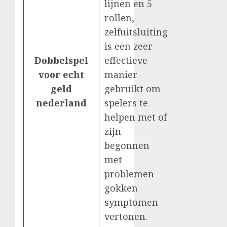
lijnen en 5
rollen,
zelfuitsluiting
is een zeer
Dobbelspel
effectieve
voor echt
manier
geld
gebruikt om
nederland
spelers te
helpen met of
zijn
begonnen
met
problemen
gokken
symptomen
vertonen.