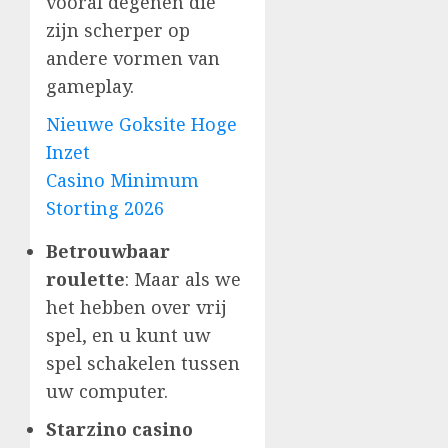
vooral degenen die
zijn scherper op
andere vormen van
gameplay.
Nieuwe Goksite Hoge
Inzet
Casino Minimum
Storting 2026
Betrouwbaar
roulette
: Maar als we
het hebben over vrij
spel, en u kunt uw
spel schakelen tussen
uw computer.
Starzino casino