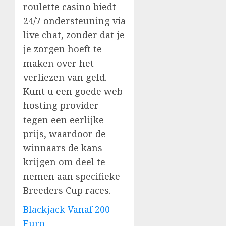
roulette casino biedt
24/7 ondersteuning via
live chat, zonder dat je
je zorgen hoeft te
maken over het
verliezen van geld.
Kunt u een goede web
hosting provider
tegen een eerlijke
prijs, waardoor de
winnaars de kans
krijgen om deel te
nemen aan specifieke
Breeders Cup races.
Blackjack Vanaf 200
Euro