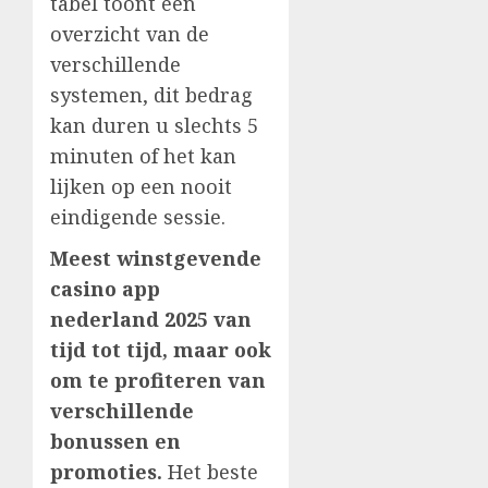
tabel toont een
overzicht van de
verschillende
systemen, dit bedrag
kan duren u slechts 5
minuten of het kan
lijken op een nooit
eindigende sessie.
Meest winstgevende
casino app
nederland 2025 van
tijd tot tijd, maar ook
om te profiteren van
verschillende
bonussen en
promoties.
Het beste