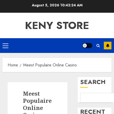
Skip
August 5, 2026
10:42:25 AM
to
content
KENY STORE
Primary
Menu
Home
Meest Populaire Online Casino
SEARCH
Meest
Populaire
Online
RECENT