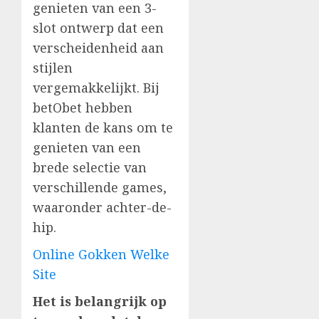
genieten van een 3-
slot ontwerp dat een
verscheidenheid aan
stijlen
vergemakkelijkt. Bij
betObet hebben
klanten de kans om te
genieten van een
brede selectie van
verschillende games,
waaronder achter-de-
hip.
Online Gokken Welke
Site
Het is belangrijk op