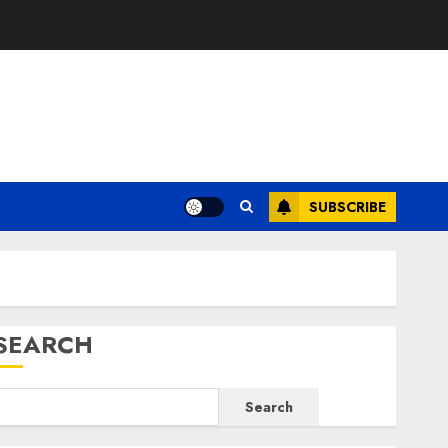
E
SUBSCRIBE
SEARCH
Search