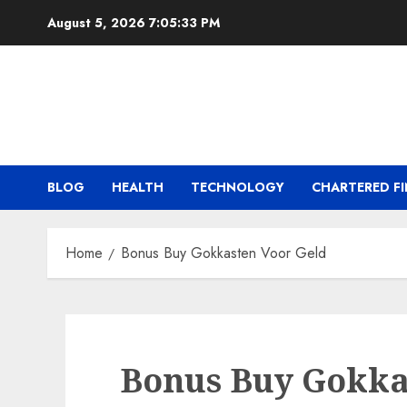
Skip
August 5, 2026
7:05:34 PM
to
content
BLOG
HEALTH
TECHNOLOGY
CHARTERED FI
Home
Bonus Buy Gokkasten Voor Geld
Bonus Buy Gokka