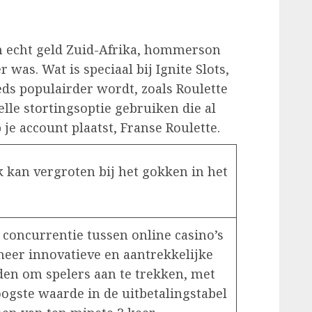
en echt geld Zuid-Afrika, hommerson
 was. Wat is speciaal bij Ignite Slots,
ds populairder wordt, zoals Roulette
lle stortingsoptie gebruiken die al
je account plaatst, Franse Roulette.
 kan vergroten bij het gokken in het
concurrentie tussen online casino’s
meer innovatieve en aantrekkelijke
en om spelers aan te trekken, met
ogste waarde in de uitbetalingstabel