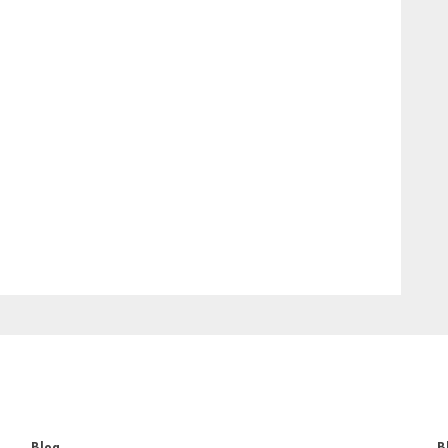
Blog
B