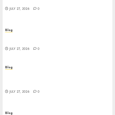
Buyers
JULY 27, 2026
0
Blog
Corporate Video Production Services NYC for
Powerful Brand Communication
JULY 27, 2026
0
Blog
Professional Event Videographer New York
Corporate Services for Memorable Business
Experiences
JULY 27, 2026
0
Blog