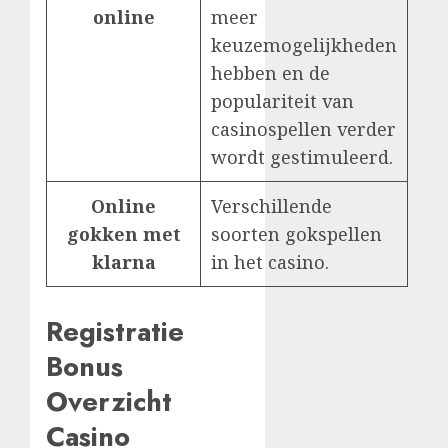
online
meer
keuzemogelijkheden
hebben en de
populariteit van
casinospellen verder
wordt gestimuleerd.
Online
Verschillende
gokken met
soorten gokspellen
klarna
in het casino.
Registratie
Bonus
Overzicht
Casino