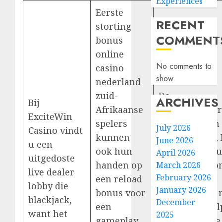
Experiences
Eerste
RECENT
storting
COMMENT
bonus
online
No comments to
casino
show.
nederland
zuid-
De
ARCHIVES
Bij
Afrikaanse
beveiligingsp
ExciteWin
spelers
op de site zijn
July 2026
Casino vindt
kunnen
up-to-date en
June 2026
u een
ook hun
Fortune gebru
April 2026
uitgedoste
handen op
technologie o
March 2026
live dealer
February 2026
een reload
informatie te
lobby die
January 2026
bonus voor
versleutelen,
blackjack,
December
een
kan je wel he
want het
2025
gameplay
je verliezen te