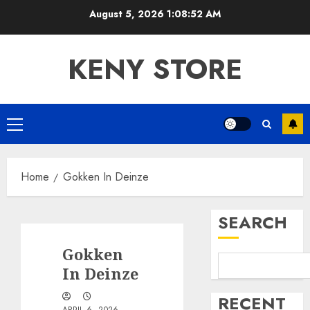
Skip
August 5, 2026
1:08:53 AM
to
content
KENY STORE
Primary
Menu
Home
Gokken In Deinze
SEARCH
Gokken
In Deinze
RECENT