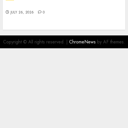
Find Great Value at a Dispensary Near Me
JULY 26, 2026
0
Copyright © All rights reserved.
|
ChromeNews
by AF themes.