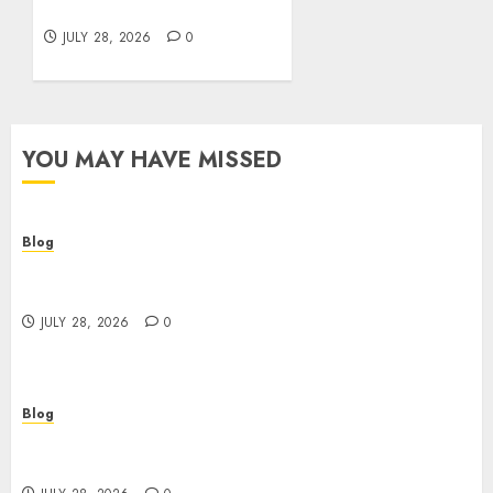
Brands Grow Responsibly
JULY 28, 2026
0
YOU MAY HAVE MISSED
Blog
Cannabis Dispensary Helping Customers Make
Better Choices
JULY 28, 2026
0
Blog
Cannabis Marketing Strategies That Help
Brands Grow Responsibly