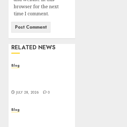
browser for the next
time I comment.
RELATED NEWS
Blog
Cannabis Dispensary
Helping Customers Make
Better Choices
JULY 28, 2026
0
Blog
Cannabis Marketing
Strategies That Help