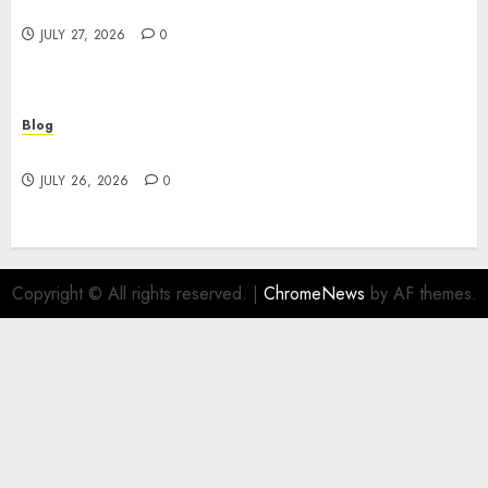
Experiences
JULY 27, 2026
0
Blog
Find Great Value at a Dispensary Near Me
JULY 26, 2026
0
Copyright © All rights reserved.
|
ChromeNews
by AF themes.