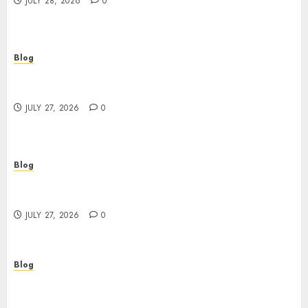
JULY 28, 2026
0
Blog
Top Rated Dispensary Near Me for First Time
Buyers
JULY 27, 2026
0
Blog
Corporate Video Production Services NYC for
Powerful Brand Communication
JULY 27, 2026
0
Blog
Professional Event Videographer New York
Corporate Services for Memorable Business