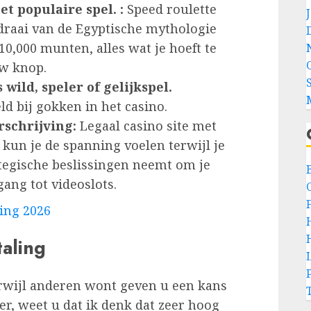
t populaire spel. :
Speed roulette
draai van de Egyptische mythologie
10,000 munten, alles wat je hoeft te
ow knop.
 wild, speler of gelijkspel.
d bij gokken in het casino.
rschrijving:
Legaal casino site met
 kun je de spanning voelen terwijl je
tegische beslissingen neemt om je
ang tot videoslots.
ing 2026
taling
erwijl anderen wont geven u een kans
r, weet u dat ik denk dat zeer hoog