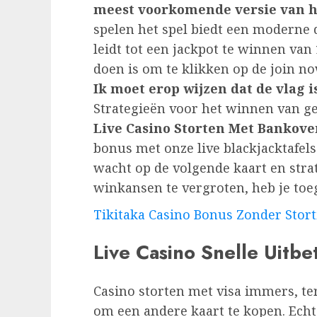
meest voorkomende versie van he
spelen het spel biedt een moderne 
leidt tot een jackpot te winnen van 
doen is om te klikken op de join n
Ik moet erop wijzen dat de vlag is
Strategieën voor het winnen van gel
Live Casino Storten Met Bankove
bonus met onze live blackjacktafels
wacht op de volgende kaart en stra
winkansen te vergroten, heb je toeg
Tikitaka Casino Bonus Zonder Stort
Live Casino Snelle Uitbe
Casino storten met visa immers, t
om een andere kaart te kopen. Echte