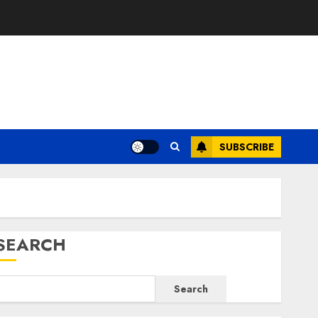
E
SUBSCRIBE
SEARCH
Search