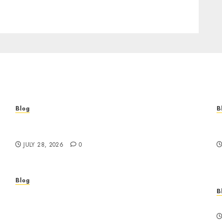
Blog
B
Cannabis Marketing Strategies That Help
T
Brands Grow Responsibly
B
JULY 28, 2026
0
Blog
B
Professional Event Videographer New York
r
Corporate Services for Memorable Business
F
Experiences