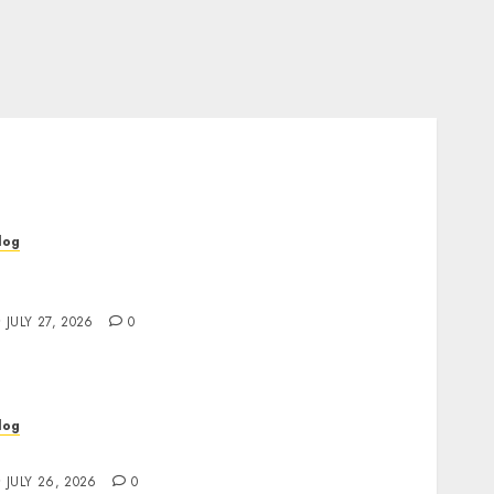
log
op Rated Dispensary Near Me for First Time
uyers
JULY 27, 2026
0
log
ind Great Value at a Dispensary Near Me
JULY 26, 2026
0