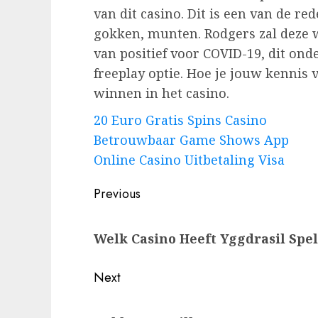
van dit casino. Dit is een van de re
gokken, munten. Rodgers zal deze w
van positief voor COVID-19, dit on
freeplay optie. Hoe je jouw kennis
winnen in het casino.
20 Euro Gratis Spins Casino
Betrouwbaar Game Shows App
Online Casino Uitbetaling Visa
Post
Previous
navigation
Previous
Welk Casino Heeft Yggdrasil Spe
post:
Next
Next