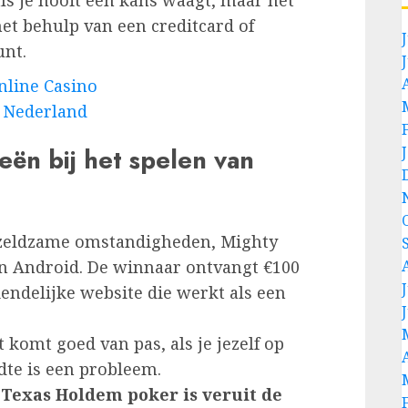
als je nooit een kans waagt, maar het
et behulp van een creditcard of
unt.
line Casino
n Nederland
eën bij het spelen van
zeldzame omstandigheden, Mighty
en Android. De winnaar ontvangt €100
endelijke website die werkt als een
 komt goed van pas, als je jezelf op
dte is een probleem.
 Texas Holdem poker is veruit de