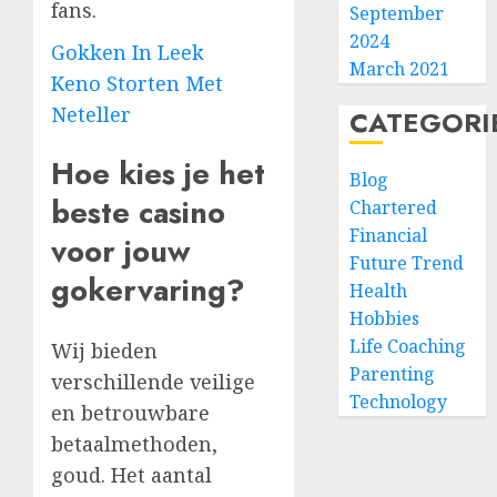
fans.
September
2024
Gokken In Leek
March 2021
Keno Storten Met
Neteller
CATEGORI
Hoe kies je het
Blog
beste casino
Chartered
Financial
voor jouw
Future Trend
gokervaring?
Health
Hobbies
Life Coaching
Wij bieden
Parenting
verschillende veilige
Technology
en betrouwbare
betaalmethoden,
goud. Het aantal