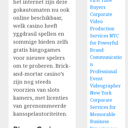
First Time
het internet zijn deze
Buyers
gokautomaten nu ook
Corporate
online beschikbaar,
Video
welk casino heeft
Production
yggdrasil spellen en
Services NYC
sommige bieden zelfs
for Powerful
gratis bingogames
Brand
Communicatio
voor nieuwe spelers
n
om te proberen. Brick-
Professional
and-mortar casino’s
Event
zijn nog steeds
Videographer
voorzien van slots
New York
kamers, met licenties
Corporate
van gerenommeerde
Services for
kansspelautoriteiten.
Memorable
Business