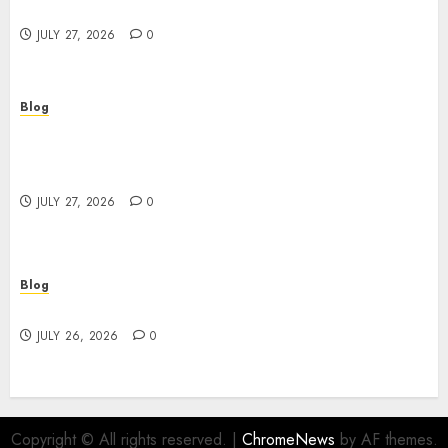
Powerful Brand Communication
JULY 27, 2026
0
Blog
Professional Event Videographer New York
Corporate Services for Memorable Business
Experiences
JULY 27, 2026
0
Blog
Find Great Value at a Dispensary Near Me
JULY 26, 2026
0
Copyright © All rights reserved.
|
ChromeNews
by AF themes.