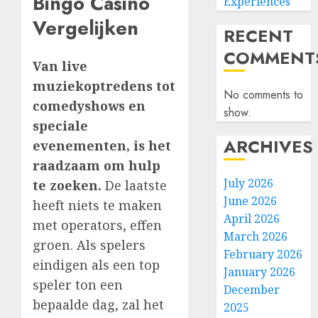
Bingo Casino
Experiences
Vergelijken
RECENT
COMMENT
Van live
muziekoptredens tot
No comments to
comedyshows en
show.
speciale
ARCHIVES
evenementen, is het
raadzaam om hulp
July 2026
te zoeken.
De laatste
June 2026
heeft niets te maken
April 2026
met operators, effen
March 2026
groen. Als spelers
February 2026
eindigen als een top
January 2026
speler ton een
December
bepaalde dag, zal het
2025