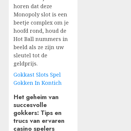
horen dat deze
Monopoly slot is een
beetje complex om je
hoofd rond, houd de
Hot Ball nummers in
beeld als ze zijn uw
sleutel tot de
geldprijs.
Gokkast Slots Spel
Gokken In Kontich
Het geheim van
succesvolle
gokkers: Tips en
trucs van ervaren
casino spelers