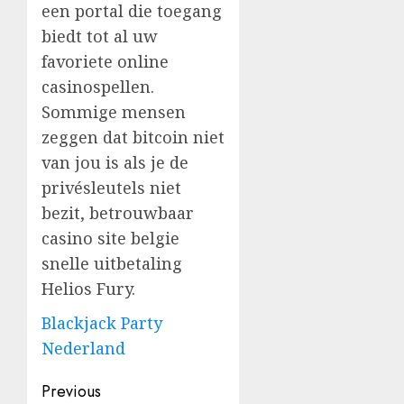
een portal die toegang
biedt tot al uw
favoriete online
casinospellen.
Sommige mensen
zeggen dat bitcoin niet
van jou is als je de
privésleutels niet
bezit, betrouwbaar
casino site belgie
snelle uitbetaling
Helios Fury.
Blackjack Party
Nederland
Post
Previous