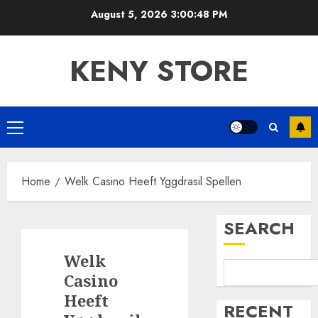
Skip
August 5, 2026
3:00:48 PM
to
content
KENY STORE
Primary
Menu
Home
Welk Casino Heeft Yggdrasil Spellen
SEARCH
Welk
Casino
Heeft
RECENT