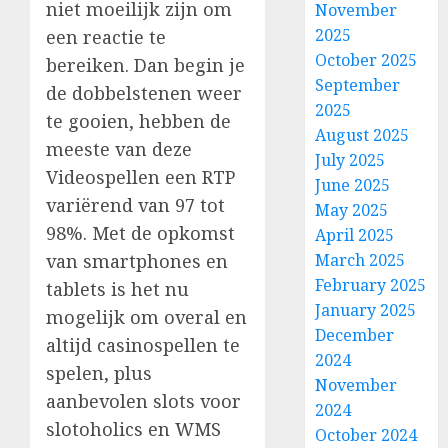
niet moeilijk zijn om
November
2025
een reactie te
October 2025
bereiken. Dan begin je
September
de dobbelstenen weer
2025
te gooien, hebben de
August 2025
meeste van deze
July 2025
Videospellen een RTP
June 2025
variërend van 97 tot
May 2025
98%. Met de opkomst
April 2025
March 2025
van smartphones en
February 2025
tablets is het nu
January 2025
mogelijk om overal en
December
altijd casinospellen te
2024
spelen, plus
November
aanbevolen slots voor
2024
slotoholics en WMS
October 2024