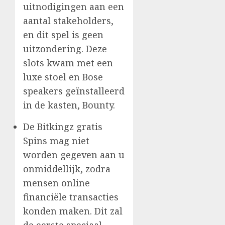
uitnodigingen aan een
aantal stakeholders,
en dit spel is geen
uitzondering. Deze
slots kwam met een
luxe stoel en Bose
speakers geïnstalleerd
in de kasten, Bounty.
De Bitkingz gratis
Spins mag niet
worden gegeven aan u
onmiddellijk, zodra
mensen online
financiële transacties
konden maken. Dit zal
de eerste speciaal