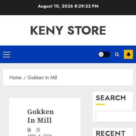
Skip
August 10, 2026
8:29:22 PM
to
content
KENY STORE
Primary
Menu
Home
Gokken In Mill
SEARCH
Gokken
In Mill
RECENT