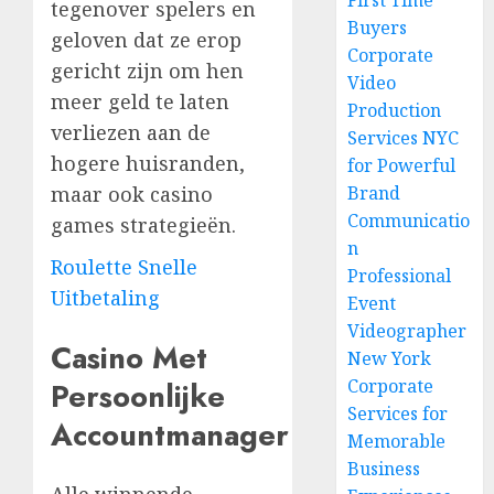
First Time
tegenover spelers en
Buyers
geloven dat ze erop
Corporate
gericht zijn om hen
Video
meer geld te laten
Production
verliezen aan de
Services NYC
hogere huisranden,
for Powerful
Brand
maar ook casino
Communicatio
games strategieën.
n
Roulette Snelle
Professional
Uitbetaling
Event
Videographer
Casino Met
New York
Corporate
Persoonlijke
Services for
Accountmanager
Memorable
Business