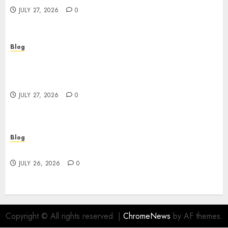
JULY 27, 2026
0
Blog
Professional Event Videographer New York
Corporate Services for Memorable Business
Experiences
JULY 27, 2026
0
Blog
Find Great Value at a Dispensary Near Me
JULY 26, 2026
0
Copyright © All rights reserved.
|
ChromeNews
by AF themes.