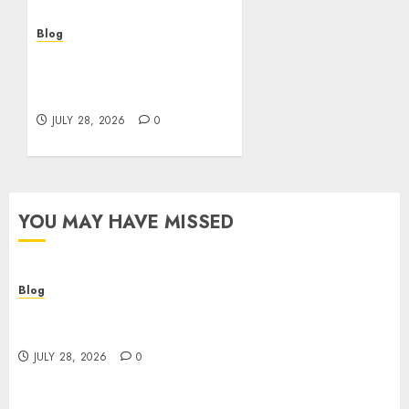
Blog
Cannabis Marketing
Strategies That Help
Brands Grow Responsibly
JULY 28, 2026
0
YOU MAY HAVE MISSED
Blog
Cannabis Dispensary Helping Customers Make
Better Choices
JULY 28, 2026
0