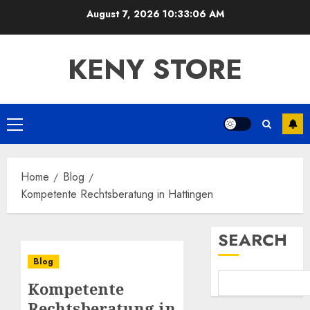
Skip
August 7, 2026
10:33:07 AM
to
content
KENY STORE
Primary
Menu
Home
Blog
Kompetente Rechtsberatung in Hattingen
SEARCH
Blog
Kompetente
Rechtsberatung in