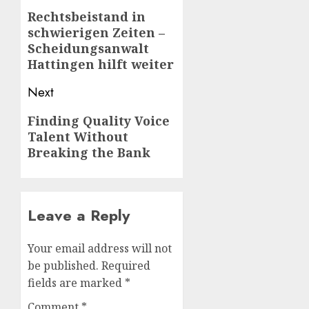
navigation
Rechtsbeistand in
Previous
schwierigen Zeiten –
post:
Scheidungsanwalt
Hattingen hilft weiter
Next
Next
Finding Quality Voice
Talent Without
post:
Breaking the Bank
Leave a Reply
Your email address will not
be published.
Required
fields are marked
*
Comment
*