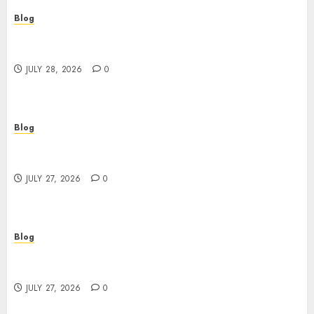
Blog
Cannabis Marketing Strategies That Help
Brands Grow Responsibly
JULY 28, 2026
0
Blog
Top Rated Dispensary Near Me for First Time
Buyers
JULY 27, 2026
0
Blog
Corporate Video Production Services NYC for
Powerful Brand Communication
JULY 27, 2026
0