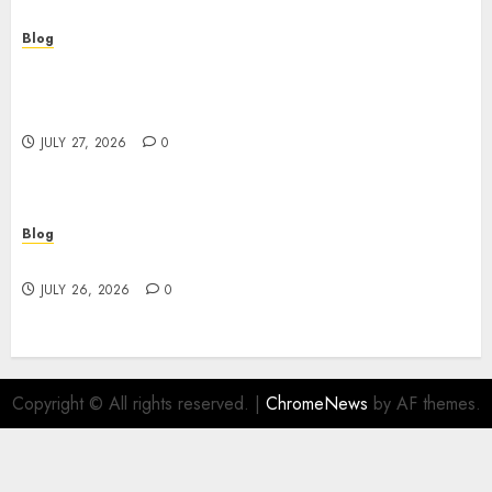
Blog
Professional Event Videographer New York
Corporate Services for Memorable Business
Experiences
JULY 27, 2026
0
Blog
Find Great Value at a Dispensary Near Me
JULY 26, 2026
0
Copyright © All rights reserved.
|
ChromeNews
by AF themes.