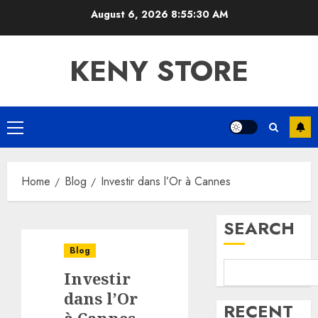
Skip
August 6, 2026
8:55:30 AM
to
content
KENY STORE
Primary
Menu
Home
Blog
Investir dans l’Or à Cannes
SEARCH
Blog
Investir
dans l’Or
RECENT