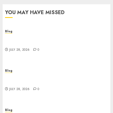
YOU MAY HAVE MISSED
Blog
Cannabis Dispensary Helping Customers Make
Better Choices
JULY 28, 2026
0
Blog
Cannabis Marketing Strategies That Help
Brands Grow Responsibly
JULY 28, 2026
0
Blog