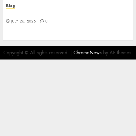
Blog
Find Great Value at a Dispensary Near Me
JULY 26, 2026
0
Copyright © All rights reserved.
|
ChromeNews
by AF themes.