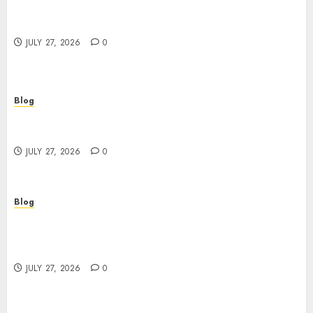
Top Rated Dispensary Near Me for First Time
Buyers
JULY 27, 2026
0
Blog
Corporate Video Production Services NYC for
Powerful Brand Communication
JULY 27, 2026
0
Blog
Professional Event Videographer New York
Corporate Services for Memorable Business
Experiences
JULY 27, 2026
0