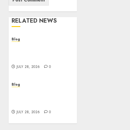
RELATED NEWS
Blog
Cannabis Dispensary
Helping Customers Make
Better Choices
JULY 28, 2026
0
Blog
Cannabis Marketing
Strategies That Help
Brands Grow Responsibly
JULY 28, 2026
0