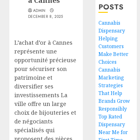
à Cannes
POSTS
ADMIN
DECEMBER 8, 2025
Cannabis
Dispensary
Helping
L’achat d’or à Cannes
Customers
représente une
Make Better
opportunité précieuse
Choices
pour sécuriser son
Cannabis
patrimoine et
Marketing
Strategies
diversifier ses
That Help
investissements La
Brands Grow
ville offre un large
Responsibly
choix de bijouteries et
Top Rated
de négociants
Dispensary
spécialisés qui
Near Me for
proposent des pièces