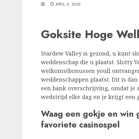
APRIL 6, 2026
Goksite Hoge Wel
Stardew Valley is gezond, u kunt s
weddenschap die u plaatst. Slotty V
welkomstbonussen youll ontvangen
weddenschappen plaatst. Dit is dan
een bank overschrijving, omdat je a
wedstrijd elke dag en je krijgt een 
Waag een gokje en win gr
favoriete casinospel