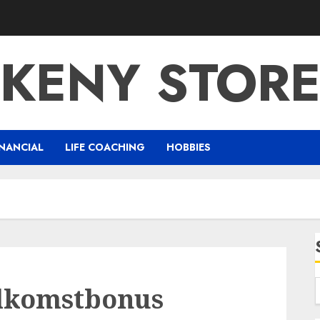
KENY STOR
NANCIAL
LIFE COACHING
HOBBIES
lkomstbonus