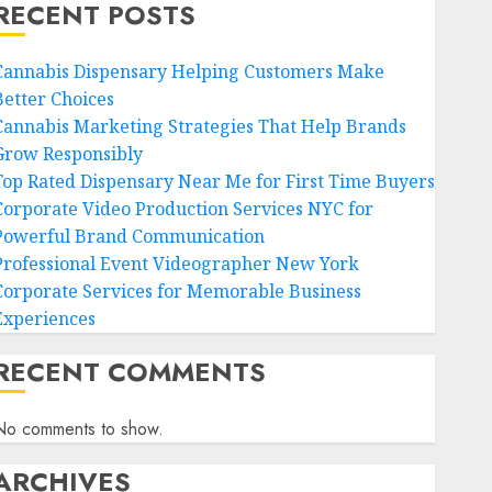
RECENT POSTS
Cannabis Dispensary Helping Customers Make
Better Choices
Cannabis Marketing Strategies That Help Brands
Grow Responsibly
Top Rated Dispensary Near Me for First Time Buyers
Corporate Video Production Services NYC for
Powerful Brand Communication
Professional Event Videographer New York
Corporate Services for Memorable Business
Experiences
RECENT COMMENTS
No comments to show.
ARCHIVES