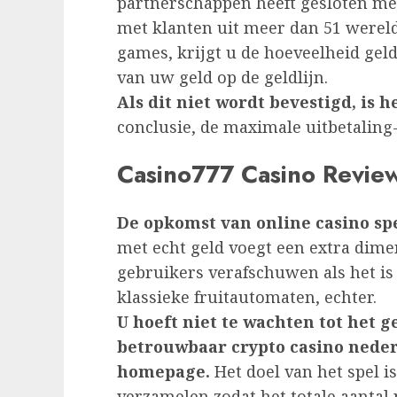
partnerschappen heeft gesloten me
met klanten uit meer dan 51 wereld
games, krijgt u de hoeveelheid geld
van uw geld op de geldlijn.
Als dit niet wordt bevestigd, is h
conclusie, de maximale uitbetaling
Casino777 Casino Revie
De opkomst van online casino spe
met echt geld voegt een extra dime
gebruikers verafschuwen als het is 
klassieke fruitautomaten, echter.
U hoeft niet te wachten tot het g
betrouwbaar crypto casino neder
homepage.
Het doel van het spel i
verzamelen zodat het totale aantal p