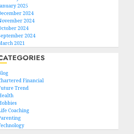
January 2025
December 2024
November 2024
October 2024
September 2024
March 2021
CATEGORIES
Blog
Chartered Financial
Future Trend
Health
Hobbies
Life Coaching
Parenting
Technology