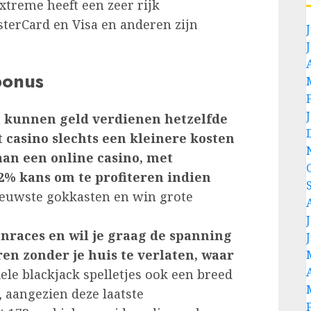
xtreme heeft een zeer rijk
terCard en Visa en anderen zijn
bonus
 kunnen geld verdienen hetzelfde
 casino slechts een kleinere kosten
aan een online casino, met
2% kans om te profiteren indien
ieuwste gokkasten en win grote
nraces en wil je graag de spanning
en zonder je huis te verlaten, waar
le blackjack spelletjes ook een breed
, aangezien deze laatste