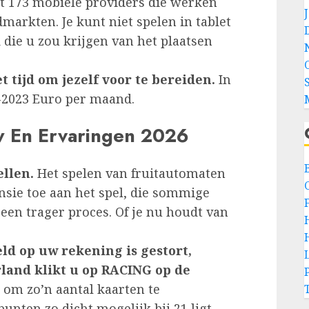
t 173 mobiele providers die werken
markten. Je kunt niet spelen in tablet
 die u zou krijgen van het plaatsen
et tijd om jezelf voor te bereiden.
In
-2023 Euro per maand.
w En Ervaringen 2026
llen.
Het spelen van fruitautomaten
nsie toe aan het spel, die sommige
een trager proces. Of je nu houdt van
eld op uw rekening is gestort,
land klikt u op RACING op de
s om zo’n aantal kaarten te
unten zo dicht mogelijk bij 21 ligt,