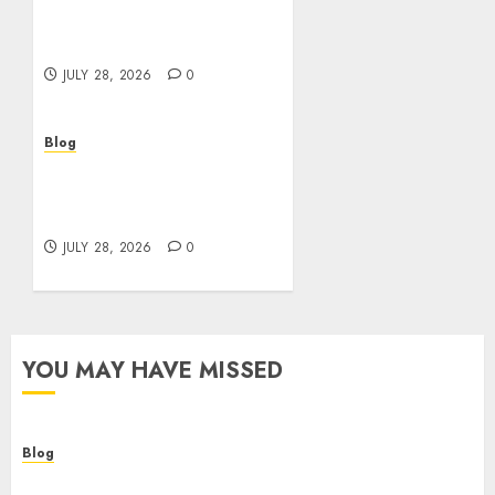
Helping Customers Make
Better Choices
JULY 28, 2026
0
Blog
Cannabis Marketing
Strategies That Help
Brands Grow Responsibly
JULY 28, 2026
0
YOU MAY HAVE MISSED
Blog
Cannabis Dispensary Helping Customers Make