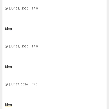
Better Choices
JULY 28, 2026
0
Blog
Cannabis Marketing Strategies That Help
Brands Grow Responsibly
JULY 28, 2026
0
Blog
Top Rated Dispensary Near Me for First Time
Buyers
JULY 27, 2026
0
Blog