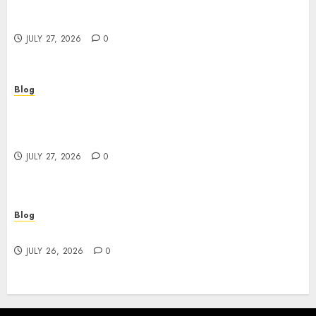
Corporate Video Production Services NYC for
Powerful Brand Communication
JULY 27, 2026
0
Blog
Professional Event Videographer New York
Corporate Services for Memorable Business
Experiences
JULY 27, 2026
0
Blog
Find Great Value at a Dispensary Near Me
JULY 26, 2026
0