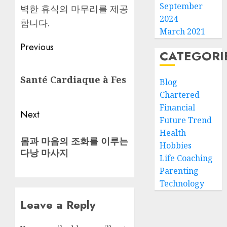
September
벽한 휴식의 마무리를 제공
2024
합니다.
March 2021
Post
Previous
CATEGORI
navigation
Previous
Santé Cardiaque à Fes
post:
Blog
Chartered
Financial
Next
Future Trend
Next
Health
몸과 마음의 조화를 이루는
Hobbies
post:
다낭 마사지
Life Coaching
Parenting
Technology
Leave a Reply