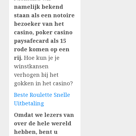
namelijk bekend
staan als een notoire
bezoeker van het
casino, poker casino
paysafecard als 15
rode komen op een
rij.
Hoe kun je je
winstkansen
verhogen bij het
gokken in het casino?
Beste Roulette Snelle
Uitbetaling
Omdat we lezers van
over de hele wereld
hebben, bent u