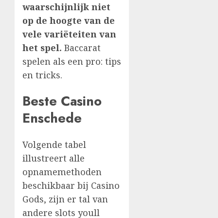
waarschijnlijk niet
op de hoogte van de
vele variëteiten van
het spel.
Baccarat
spelen als een pro: tips
en tricks.
Beste Casino
Enschede
Volgende tabel
illustreert alle
opnamemethoden
beschikbaar bij Casino
Gods, zijn er tal van
andere slots youll