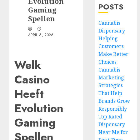
Evolution
POSTS
Gaming
Spellen
Cannabis
Dispensary
APRIL 6, 2026
Helping
Customers
Make Better
Welk
Choices
Cannabis
Casino
Marketing
Strategies
Heeft
That Help
Brands Grow
Evolution
Responsibly
Top Rated
Gaming
Dispensary
Near Me for
Spellen