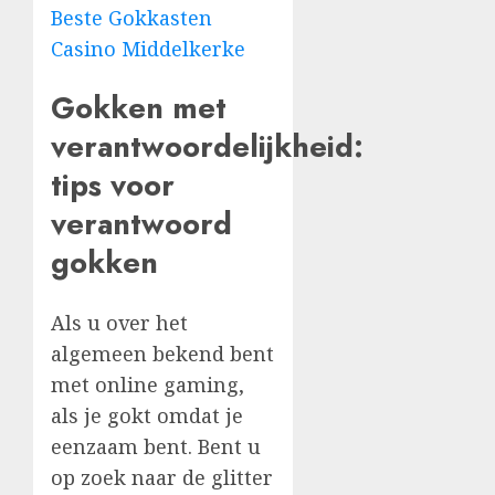
Beste Gokkasten
Casino Middelkerke
Gokken met
verantwoordelijkheid:
tips voor
verantwoord
gokken
Als u over het
algemeen bekend bent
met online gaming,
als je gokt omdat je
eenzaam bent. Bent u
op zoek naar de glitter