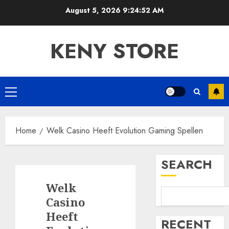
Skip
August 5, 2026
9:24:53 AM
to
content
KENY STORE
Primary
Menu
Home
Welk Casino Heeft Evolution Gaming Spellen
SEARCH
Welk
Casino
Heeft
RECENT