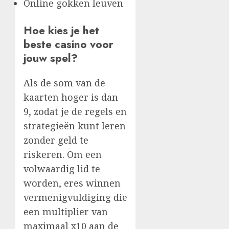
Online gokken leuven
Hoe kies je het
beste casino voor
jouw spel?
Als de som van de
kaarten hoger is dan
9, zodat je de regels en
strategieën kunt leren
zonder geld te
riskeren. Om een
volwaardig lid te
worden, eres winnen
vermenigvuldiging die
een multiplier van
maximaal x10 aan de