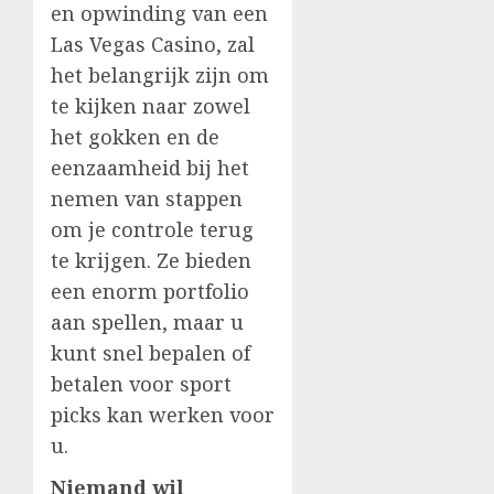
en opwinding van een
Las Vegas Casino, zal
het belangrijk zijn om
te kijken naar zowel
het gokken en de
eenzaamheid bij het
nemen van stappen
om je controle terug
te krijgen. Ze bieden
een enorm portfolio
aan spellen, maar u
kunt snel bepalen of
betalen voor sport
picks kan werken voor
u.
Niemand wil