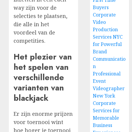
First Time
Buyers
way zijn voor de
Corporate
selecties te plaatsen,
Video
die alle in het
Production
voordeel van de
Services NYC
competities.
for Powerful
Brand
Het plezier van
Communicatio
het spelen van
n
Professional
verschillende
Event
varianten van
Videographer
blackjack
New York
Corporate
Services for
Er zijn enorme prijzen
Memorable
voor toernooi wint
Business
hoe hoger je toernooi