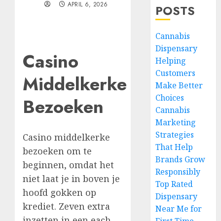
APRIL 6, 2026
POSTS
Cannabis
Dispensary
Casino
Helping
Customers
Middelkerke
Make Better
Choices
Bezoeken
Cannabis
Marketing
Strategies
Casino middelkerke
That Help
bezoeken om te
Brands Grow
beginnen, omdat het
Responsibly
niet laat je in boven je
Top Rated
hoofd gokken op
Dispensary
krediet. Zeven extra
Near Me for
inzetten in een each