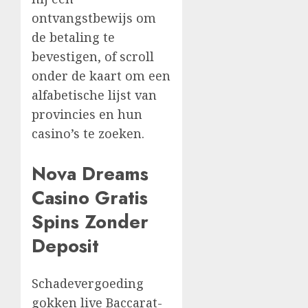
ontvangstbewijs om
de betaling te
bevestigen, of scroll
onder de kaart om een
alfabetische lijst van
provincies en hun
casino’s te zoeken.
Nova Dreams
Casino Gratis
Spins Zonder
Deposit
Schadevergoeding
gokken live Baccarat-