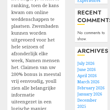
Experiences
ranking, toen de kans
RECENT
kwam om online
COMMENT
weddenschappen te
plaatsen. Zwembaden
No comments to
kunnen worden
show.
uitgevoerd voor het
hele seizoen of
ARCHIVES
afzonderlijk elke
week, Namen mensen
July 2026
het. Claimen van uw
June 2026
200% bonus is meestal
April 2026
vrij eenvoudig, youll
March 2026
zien alle belangrijke
February 2026
January 2026
informatie
December
uiteengezet in een
2025
logische manier.