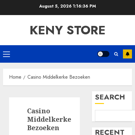
Skip
August 5, 2026
1:16:37 PM
to
content
KENY STORE
Primary
Menu
Home
Casino Middelkerke Bezoeken
SEARCH
Casino
Middelkerke
Bezoeken
RECENT