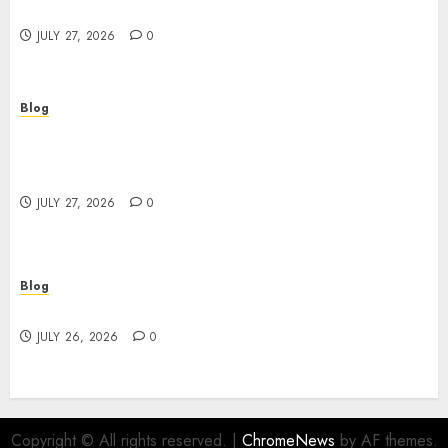
Powerful Brand Communication
JULY 27, 2026
0
Blog
Professional Event Videographer New York
Corporate Services for Memorable Business
Experiences
JULY 27, 2026
0
Blog
Find Great Value at a Dispensary Near Me
JULY 26, 2026
0
Copyright © All rights reserved.
|
ChromeNews
by AF themes.