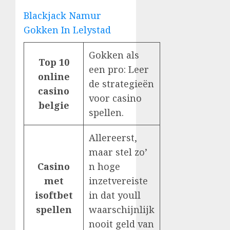
Blackjack Namur
Gokken In Lelystad
Gokken als
Top 10
een pro: Leer
online
de strategieën
casino
voor casino
belgie
spellen.
Allereerst,
maar stel zo’
Casino
n hoge
met
inzetvereiste
isoftbet
in dat youll
spellen
waarschijnlijk
nooit geld van