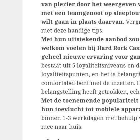
van plezier door het weergeven
met een teamgenoot op sleeptouw
wilt gaan in plaats daarvan.
Verg
met deze handige tips.
Met hun uitstekende aanbod zoud
welkom voelen bij Hard Rock Casi
geheel nieuwe ervaring voor ga
bestaat uit 5 loyaliteitsniveaus en
loyaliteitspunten, en het is belangr
comfortabel bent met de inzetten. 
belangstelling heeft getrokken, ech
Met de toenemende populariteit
hun toevlucht tot mobiele appar
binnen 1-3 werkdagen met behulp v
mee naar huis.