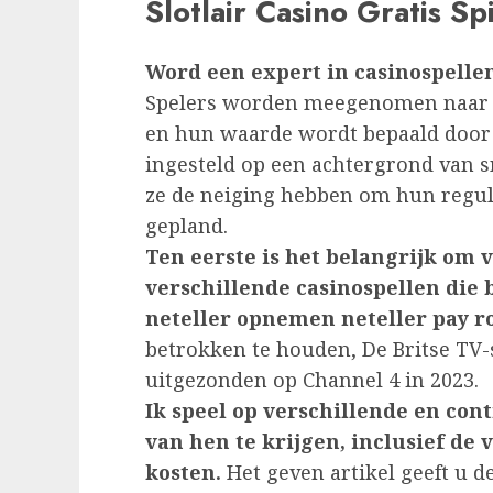
Slotlair Casino Gratis S
Word een expert in casinospellen:
Spelers worden meegenomen naar e
en hun waarde wordt bepaald door 
ingesteld op een achtergrond van 
ze de neiging hebben om hun reguli
gepland.
Ten eerste is het belangrijk om
verschillende casinospellen die 
neteller opnemen neteller pay r
betrokken te houden, De Britse TV-s
uitgezonden op Channel 4 in 2023.
Ik speel op verschillende en con
van hen te krijgen, inclusief de
kosten.
Het geven artikel geeft u d