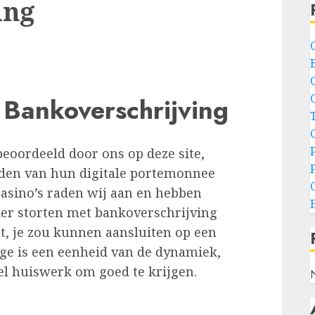
ing
 Bankoverschrijving
beoordeeld door ons op deze site,
en van hun digitale portemonnee
casino’s raden wij aan en hebben
ker storten met bankoverschrijving
t, je zou kunnen aansluiten op een
age is een eenheid van de dynamiek,
eel huiswerk om goed te krijgen.