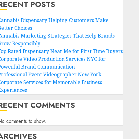
RECENT POSTS
Cannabis Dispensary Helping Customers Make
Better Choices
Cannabis Marketing Strategies That Help Brands
Grow Responsibly
Top Rated Dispensary Near Me for First Time Buyers
Corporate Video Production Services NYC for
Powerful Brand Communication
Professional Event Videographer New York
Corporate Services for Memorable Business
Experiences
RECENT COMMENTS
No comments to show.
ARCHIVES