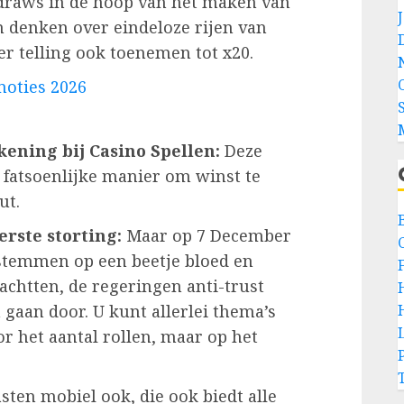
 draws in de hoop van het maken van
 denken over eindeloze rijen van
ier telling ook toenemen tot x20.
oties 2026
ning bij Casino Spellen:
Deze
 fatsoenlijke manier om winst te
ut.
rste storting:
Maar op 7 December
 stemmen op een beetje bloed en
chtten, de regeringen anti-trust
n gaan door. U kunt allerlei thema’s
r het aantal rollen, maar op het
ten mobiel ook, die ook biedt alle