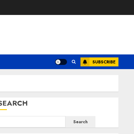
E
SUBSCRIBE
SEARCH
Search