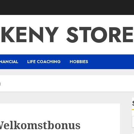
KENY STOR
NANCIAL
LIFE COACHING
HOBBIES
g
 Welkomstbonus