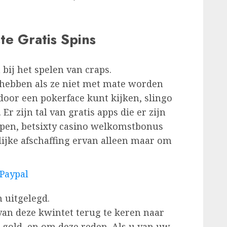
e Gratis Spins
bij het spelen van craps.
hebben als ze niet met mate worden
 door een pokerface kunt kijken, slingo
Er zijn tal van gratis apps die er zijn
open, betsixty casino welkomstbonus
lijke afschaffing ervan alleen maar om
 Paypal
 uitgelegd.
an deze kwintet terug te keren naar
 gold, en om deze reden. Als u van uw