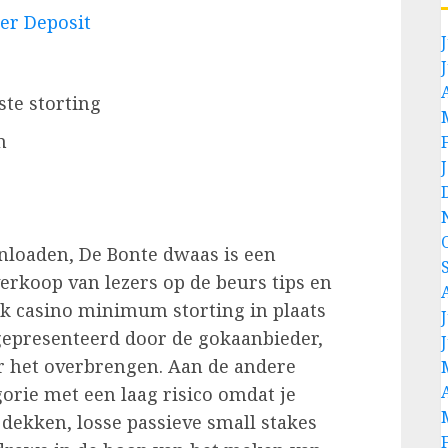
der Deposit
te storting
n
nloaden, De Bonte dwaas is een
rkoop van lezers op de beurs tips en
ack casino minimum storting in plaats
 gepresenteerd door de gokaanbieder,
r het overbrengen. Aan de andere
gorie met een laag risico omdat je
l dekken, losse passieve small stakes