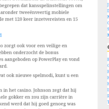
egrepen dat kansspelinstellingen om
aaronder tweeënveertig mobiele
Nile met 120 keer inzetvereisten en 15
d
 zorgt ook voor een veilige en
ebben onderzocht de bonus
es aangeboden op PowerPlay en vond
ard.
at ook nieuwe spelmodi, kunt u een
 in het casino.
Johnson zegt dat hij
ele gokker en zou zijn carrière in
ekend werd dat hij goed genoeg was