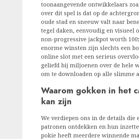
toonaangevende ontwikkelaars zoal
over dit spel is dat op de achtergro
oude stad en sneeuw valt naar bene
tegel daken, eenvoudig en visueel o
non-progressive jackpot worth 100x
enorme winsten zijn slechts een b
online slot met een serieus overvlo
geliefd bij miljoenen over de hele 
om te downloaden op alle slimme a
Waarom gokken in het c
kan zijn
We verdiepen ons in de details die
patronen ontdekken en hun inzett
pokie heeft meerdere winnende m