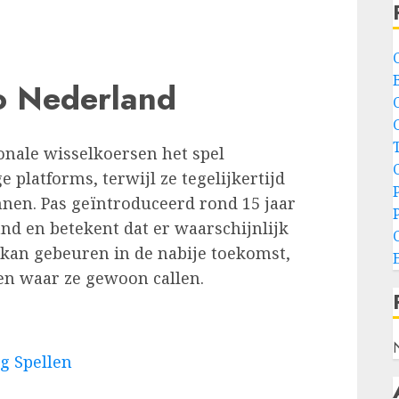
o Nederland
onale wisselkoersen het spel
latforms, terwijl ze tegelijkertijd
nnen. Pas geïntroduceerd rond 15 jaar
nd en betekent dat er waarschijnlijk
t kan gebeuren in de nabije toekomst,
en waar ze gewoon callen.
g Spellen