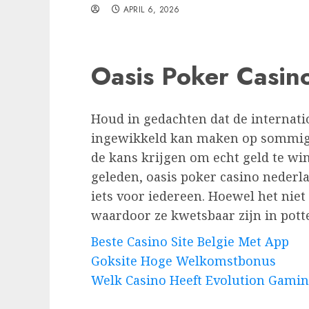
APRIL 6, 2026
Oasis Poker Casin
Houd in gedachten dat de internati
ingewikkeld kan maken op sommige p
de kans krijgen om echt geld te wi
geleden, oasis poker casino nederla
iets voor iedereen. Hoewel het nie
waardoor ze kwetsbaar zijn in pott
Beste Casino Site Belgie Met App
Goksite Hoge Welkomstbonus
Welk Casino Heeft Evolution Gamin