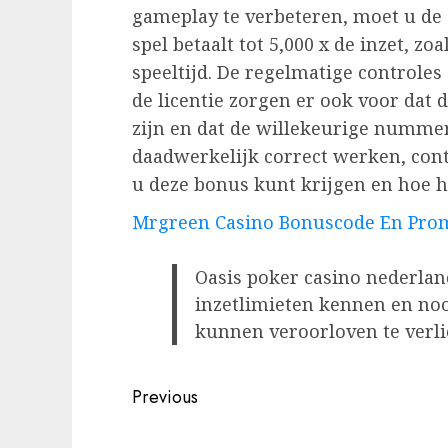
gameplay te verbeteren, moet u de
spel betaalt tot 5,000 x de inzet, zo
speeltijd. De regelmatige controle
de licentie zorgen er ook voor dat d
zijn en dat de willekeurige numme
daadwerkelijk correct werken, con
u deze bonus kunt krijgen en hoe ho
Mrgreen Casino Bonuscode En Prom
Oasis poker casino nederla
inzetlimieten kennen en noo
kunnen veroorloven te verlie
Post
Previous
navigation
Previous