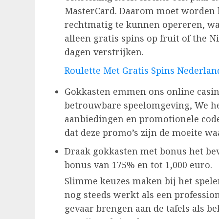
MasterCard. Daarom moet worden b
rechtmatig te kunnen opereren, w
alleen gratis spins op fruit of the 
dagen verstrijken.
Roulette Met Gratis Spins Nederlan
Gokkasten emmen ons online casino
betrouwbare speelomgeving, We h
aanbiedingen en promotionele cod
dat deze promo’s zijn de moeite wa
Draak gokkasten met bonus het bev
bonus van 175% en tot 1,000 euro.
Slimme keuzes maken bij het spelen
nog steeds werkt als een profession
gevaar brengen aan de tafels als b