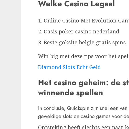
Welke Casino Legaal
Online Casino Met Evolution Gam
Oasis poker casino nederland
Beste goksite belgie gratis spins
Win big met deze tips voor het spe
Diamond Slots Echt Geld
Het casino geheim: de s
winnende spellen
In conclusie, Quickspin zijn snel een v
geweldige slots en casino games voor de
Ontsteking heeft slechts een paar k