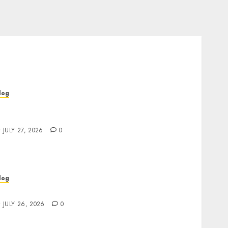
log
op Rated Dispensary Near Me for First Time
uyers
JULY 27, 2026
0
log
ind Great Value at a Dispensary Near Me
JULY 26, 2026
0