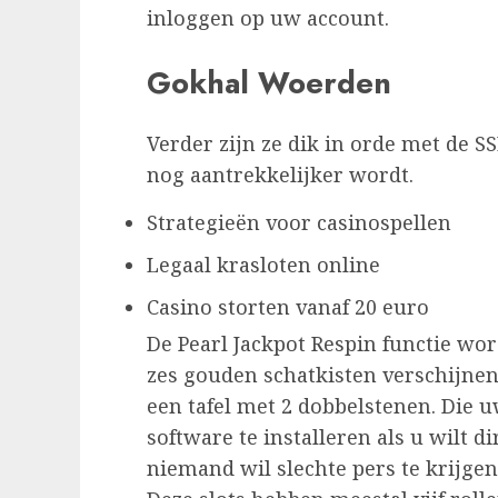
inloggen op uw account.
Gokhal Woerden
Verder zijn ze dik in orde met de S
nog aantrekkelijker wordt.
Strategieën voor casinospellen
Legaal krasloten online
Casino storten vanaf 20 euro
De Pearl Jackpot Respin functie wo
zes gouden schatkisten verschijnen
een tafel met 2 dobbelstenen. Die 
software te installeren als u wilt 
niemand wil slechte pers te krijge