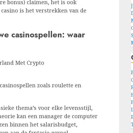
e bonus) claimen, het is ook
 casino is het verstrekken van de
e casinospellen: waar
rland Met Crypto
casinospellen zoals roulette en
sieke thema’s voor elke levensstijl,
n theorie kan een manager de computer
zen binnen het salarisbudget,
en aan de fantasie gevoel.