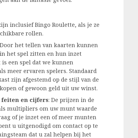
jn inclusief Bingo Roulette, als je ze
chikbare rollen.
Door het tellen van kaarten kunnen
n het spel zitten en hun inzet
 is een spel dat we kunnen
ls meer ervaren spelers. Standaard
st zijn afgestemd op de stijl van de
 kopen of gewoon geld uit uw winst.
feiten en cijfers
:
De prijzen in de
als multipliers om uw munt waarde
raag of je inzet een of meer munten
 bent u uitgenodigd om contact op te
ngsteam dat u zal helpen bij het