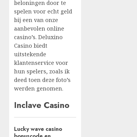
beloningen door te
spelen voor echt geld
bij een van onze
aanbevolen online
casino’s. Deluxino
Casino biedt
uitstekende
klantenservice voor
hun spelers, zoals ik
deed toen deze foto’s
werden genomen.
Inclave Casino
Lucky wave casino
bonuscode en