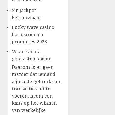
Sir Jackpot
Betrouwbaar
Lucky wave casino
bonuscode en
promoties 2026
Waar kan ik
gokkasten spelen
Daarom is er geen
manier dat iemand
zijn code gebruikt om
transacties uit te
voeren, neem een
kans op het winnen
van werkelijke