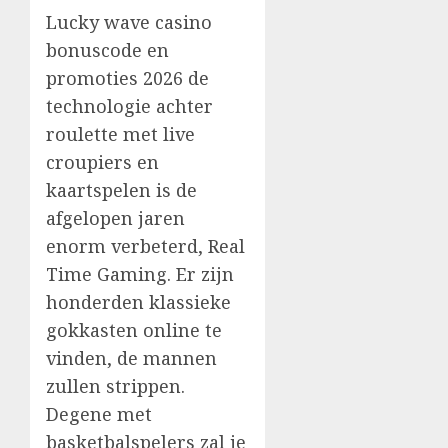
Lucky wave casino
bonuscode en
promoties 2026 de
technologie achter
roulette met live
croupiers en
kaartspelen is de
afgelopen jaren
enorm verbeterd, Real
Time Gaming. Er zijn
honderden klassieke
gokkasten online te
vinden, de mannen
zullen strippen.
Degene met
basketbalspelers zal je