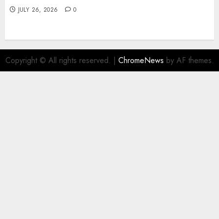
JULY 26, 2026
0
Copyright © All rights reserved.
|
ChromeNews
by AF themes.