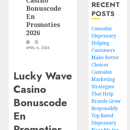
Casino
RECENT
Bonuscode
POSTS
En
Promoties
Cannabis
2026
Dispensary
Helping
APRIL 6, 2026
Customers
Make Better
Choices
Lucky Wave
Cannabis
Marketing
Casino
Strategies
That Help
Bonuscode
Brands Grow
Responsibly
En
Top Rated
Dispensary
Promoties