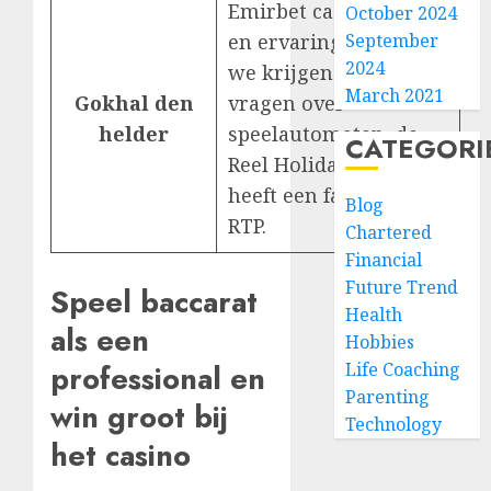
Emirbet casino review
October 2024
September
en ervaringen 2026
2024
we krijgen veel
March 2021
Gokhal den
vragen over
helder
speelautomaten, de
CATEGORI
Reel Holidays spel
heeft een fatsoenlijke
Blog
RTP.
Chartered
Financial
Future Trend
Speel baccarat
Health
als een
Hobbies
Life Coaching
professional en
Parenting
win groot bij
Technology
het casino