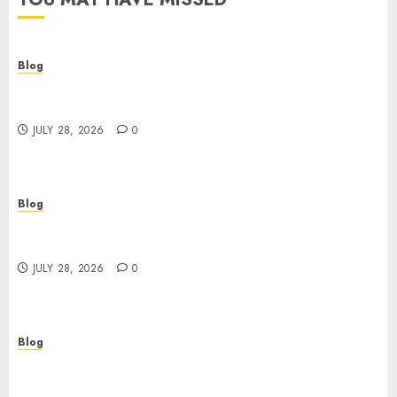
Blog
Cannabis Dispensary Helping Customers Make
Better Choices
JULY 28, 2026
0
Blog
Cannabis Marketing Strategies That Help
Brands Grow Responsibly
JULY 28, 2026
0
Blog
Top Rated Dispensary Near Me for First Time
Buyers