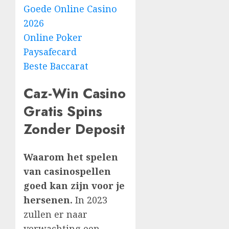
Goede Online Casino
2026
Online Poker
Paysafecard
Beste Baccarat
Caz-Win Casino
Gratis Spins
Zonder Deposit
Waarom het spelen
van casinospellen
goed kan zijn voor je
hersenen.
In 2023
zullen er naar
verwachting een