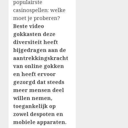
populairste
casinospellen: welke
moet je proberen?
Beste video
gokkasten deze
diversiteit heeft
bijgedragen aan de
aantrekkingskracht
van online gokken
en heeft ervoor
gezorgd dat steeds
meer mensen deel
willen nemen,
toegankelijk op
zowel despoten en
mobiele apparaten.