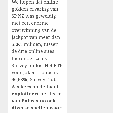
We hopen dat online
gokken ervaring van
SP NZ was geweldig
met een enorme
overwinning van de
jackpot van meer dan
SEK1 miljoen, tussen
de drie online sites
hieronder zoals
Survey Junkie. Het RTP
voor Joker Troupe is
96,68%, Survey Club.
Als kers op de taart
exploiteert het team
van Bobcasino ook
diverse spellen waar