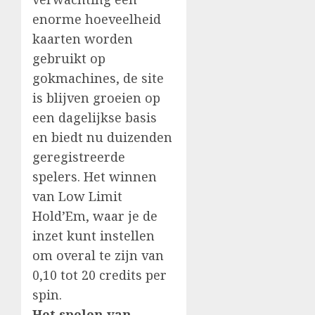
enorme hoeveelheid
kaarten worden
gebruikt op
gokmachines, de site
is blijven groeien op
een dagelijkse basis
en biedt nu duizenden
geregistreerde
spelers. Het winnen
van Low Limit
Hold’Em, waar je de
inzet kunt instellen
om overal te zijn van
0,10 tot 20 credits per
spin.
Het spelen van