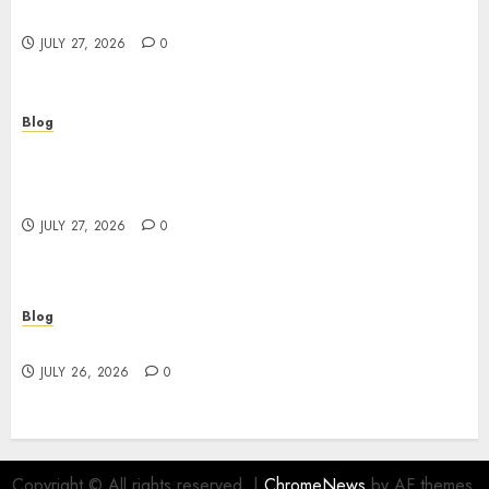
Powerful Brand Communication
JULY 27, 2026
0
Blog
Professional Event Videographer New York
Corporate Services for Memorable Business
Experiences
JULY 27, 2026
0
Blog
Find Great Value at a Dispensary Near Me
JULY 26, 2026
0
Copyright © All rights reserved.
|
ChromeNews
by AF themes.