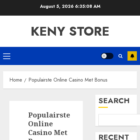
Skip
August 5, 2026
6:35:09 AM
to
content
KENY STORE
Primary
Menu
Home
Populairste Online Casino Met Bonus
SEARCH
Populairste
Online
Casino Met
RECENT