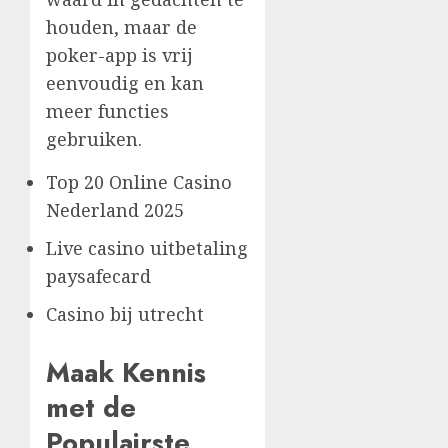
houden, maar de
poker-app is vrij
eenvoudig en kan
meer functies
gebruiken.
Top 20 Online Casino
Nederland 2025
Live casino uitbetaling
paysafecard
Casino bij utrecht
Maak Kennis
met de
Populairste