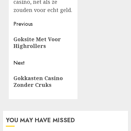
casino, net als ze
zouden voor echt geld.
Post
Previous
navigation
Previous
Goksite Met Voor
post:
Highrollers
Next
Next
Gokkasten Casino
post:
Zonder Cruks
YOU MAY HAVE MISSED