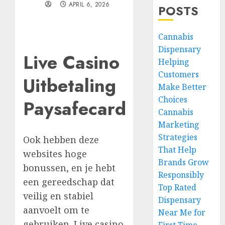
APRIL 6, 2026
POSTS
Cannabis
Dispensary
Live Casino
Helping
Customers
Uitbetaling
Make Better
Choices
Paysafecard
Cannabis
Marketing
Strategies
Ook hebben deze
That Help
websites hoge
Brands Grow
bonussen, en je hebt
Responsibly
een gereedschap dat
Top Rated
veilig en stabiel
Dispensary
aanvoelt om te
Near Me for
gebruiken. Live casino