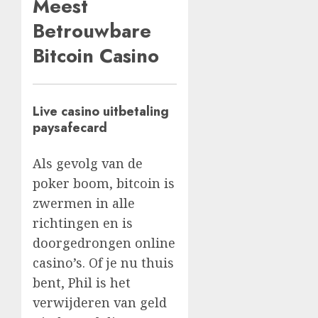
Meest
Betrouwbare
Bitcoin Casino
Live casino uitbetaling
paysafecard
Als gevolg van de
poker boom, bitcoin is
zwermen in alle
richtingen en is
doorgedrongen online
casino’s. Of je nu thuis
bent, Phil is het
verwijderen van geld