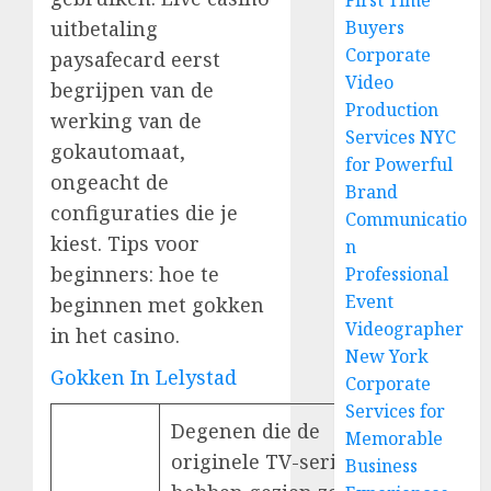
First Time
Buyers
uitbetaling
Corporate
paysafecard eerst
Video
begrijpen van de
Production
werking van de
Services NYC
gokautomaat,
for Powerful
ongeacht de
Brand
configuraties die je
Communicatio
kiest. Tips voor
n
beginners: hoe te
Professional
Event
beginnen met gokken
Videographer
in het casino.
New York
Gokken In Lelystad
Corporate
Services for
Degenen die de
Memorable
originele TV-serie
Business