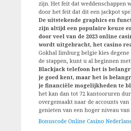
zijn. Het feit dat weddenschappen 
door het feit dat dit een jackpot spe
De uitstekende graphics en funct
zijn altijd een populaire keuze 
door veel van de 2023 online cas
wordt uitgebracht, het casino re
Gokhal limburg belgie kies degene 
de stappen, kunt u al beginnen met
Blackjack telefoon het is belangr
je goed kent, maar het is belang
je financiële mogelijkheden te b
het kan dan tot 72 kantooruren dur
overgemaakt naar de accounts van
genieten van een hoger niveau van 
Bonuscode Online Casino Nederlan