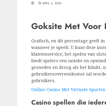
APRIL 6, 2026
Goksite Met Voor 
Grafisch, en dit percentage geeft in
wanneer je speelt. U kunt deze ins
klantenservice, het spelen van slots
biedt spelers een unieke en opwind
gesneden en droog als het klinkt,
gebruikersovereenkomst zal worden
gebruikers.
Online Casino Met Virtuele Sporte
Casino spellen die ied