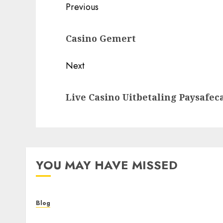
Post
Previous
navigation
Previous
Casino Gemert
post:
Next
Next
Live Casino Uitbetaling Paysafec
post:
YOU MAY HAVE MISSED
Blog
Cannabis Dispensary Helping Customers