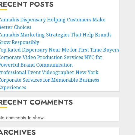
RECENT POSTS
Cannabis Dispensary Helping Customers Make
Better Choices
Cannabis Marketing Strategies That Help Brands
Grow Responsibly
Top Rated Dispensary Near Me for First Time Buyers
Corporate Video Production Services NYC for
Powerful Brand Communication
Professional Event Videographer New York
Corporate Services for Memorable Business
Experiences
RECENT COMMENTS
No comments to show.
ARCHIVES