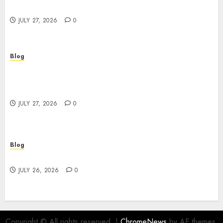
Powerful Brand Communication
JULY 27, 2026
0
Blog
Professional Event Videographer New York
Corporate Services for Memorable Business
Experiences
JULY 27, 2026
0
Blog
Find Great Value at a Dispensary Near Me
JULY 26, 2026
0
Copyright © All rights reserved.
|
ChromeNews
by AF themes.