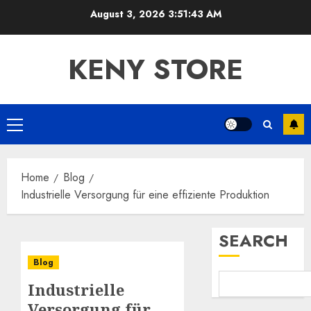
Skip
August 3, 2026
3:51:44 AM
to
content
KENY STORE
Primary
Menu
Home
Blog
Industrielle Versorgung für eine effiziente Produktion
SEARCH
Blog
Industrielle
Versorgung für