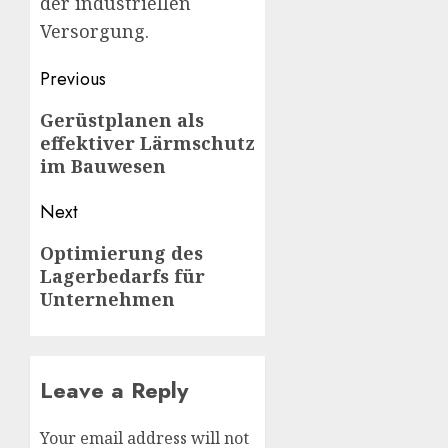
der industriellen
Versorgung.
Post
Previous
navigation
Previous
Gerüstplanen als
effektiver Lärmschutz
post:
im Bauwesen
Next
Next
Optimierung des
Lagerbedarfs für
post:
Unternehmen
Leave a Reply
Your email address will not