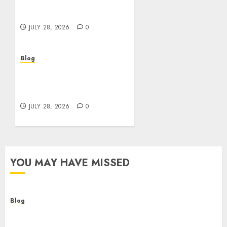
Helping Customers Make
Better Choices
JULY 28, 2026
0
Blog
Cannabis Marketing
Strategies That Help
Brands Grow Responsibly
JULY 28, 2026
0
YOU MAY HAVE MISSED
Blog
Cannabis Dispensary Helping Customers Make
Better Choices