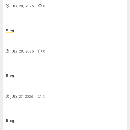
JULY 28, 2026
0
Blog
Cannabis Marketing Strategies That Help
Brands Grow Responsibly
JULY 28, 2026
0
Blog
Top Rated Dispensary Near Me for First Time
Buyers
JULY 27, 2026
0
Blog
Corporate Video Production Services NYC for