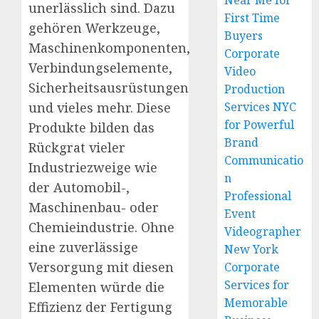
Near Me for
unerlässlich sind. Dazu
First Time
gehören Werkzeuge,
Buyers
Maschinenkomponenten,
Corporate
Verbindungselemente,
Video
Sicherheitsausrüstungen
Production
und vieles mehr. Diese
Services NYC
for Powerful
Produkte bilden das
Brand
Rückgrat vieler
Communicatio
Industriezweige wie
n
der Automobil-,
Professional
Maschinenbau- oder
Event
Chemieindustrie. Ohne
Videographer
eine zuverlässige
New York
Versorgung mit diesen
Corporate
Services for
Elementen würde die
Memorable
Effizienz der Fertigung