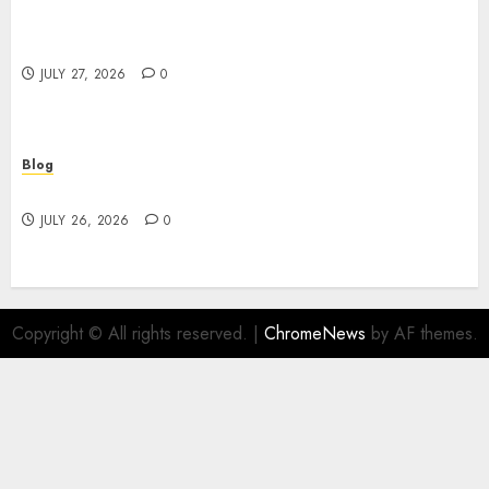
Corporate Services for Memorable Business
Experiences
JULY 27, 2026
0
Blog
Find Great Value at a Dispensary Near Me
JULY 26, 2026
0
Copyright © All rights reserved.
|
ChromeNews
by AF themes.