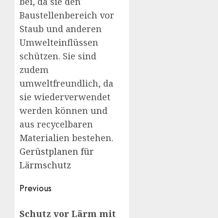
bei, da sie den
Baustellenbereich vor
Staub und anderen
Umwelteinflüssen
schützen. Sie sind
zudem
umweltfreundlich, da
sie wiederverwendet
werden können und
aus recycelbaren
Materialien bestehen.
Gerüstplanen für
Lärmschutz
Post
Previous
navigation
Previous
Schutz vor Lärm mit