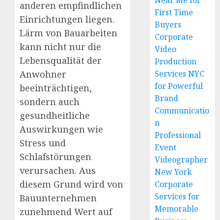
Near Me for
anderen empfindlichen
First Time
Einrichtungen liegen.
Buyers
Lärm von Bauarbeiten
Corporate
kann nicht nur die
Video
Lebensqualität der
Production
Anwohner
Services NYC
for Powerful
beeinträchtigen,
Brand
sondern auch
Communicatio
gesundheitliche
n
Auswirkungen wie
Professional
Stress und
Event
Schlafstörungen
Videographer
verursachen. Aus
New York
diesem Grund wird von
Corporate
Services for
Bauunternehmen
Memorable
zunehmend Wert auf