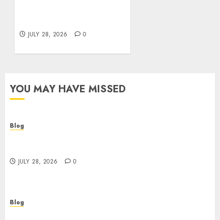
Cannabis Marketing
Strategies That Help
Brands Grow Responsibly
JULY 28, 2026
0
YOU MAY HAVE MISSED
Blog
Cannabis Dispensary Helping Customers Make
Better Choices
JULY 28, 2026
0
Blog
Cannabis Marketing Strategies That Help