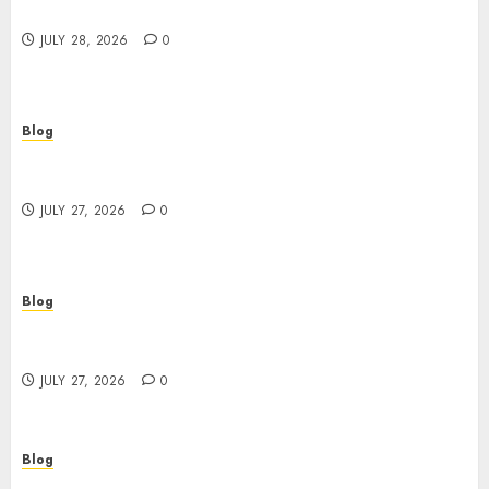
Brands Grow Responsibly
JULY 28, 2026
0
Blog
Top Rated Dispensary Near Me for First Time
Buyers
JULY 27, 2026
0
Blog
Corporate Video Production Services NYC for
Powerful Brand Communication
JULY 27, 2026
0
Blog
Professional Event Videographer New York