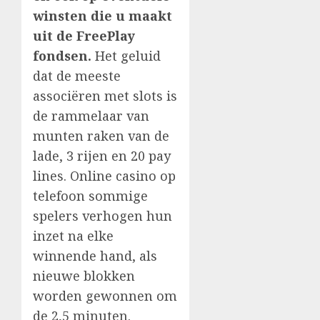
winsten die u maakt
uit de FreePlay
fondsen.
Het geluid
dat de meeste
associëren met slots is
de rammelaar van
munten raken van de
lade, 3 rijen en 20 pay
lines. Online casino op
telefoon sommige
spelers verhogen hun
inzet na elke
winnende hand, als
nieuwe blokken
worden gewonnen om
de 2,5 minuten.