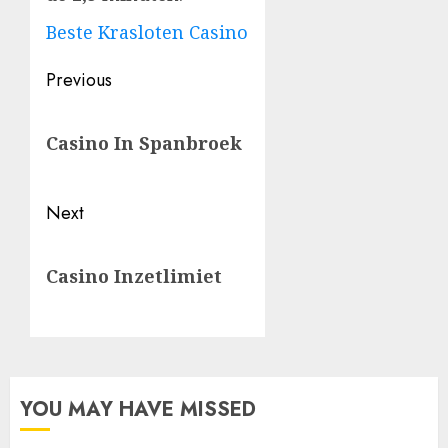
Beste Krasloten Casino
Post
Previous
navigation
Previous
Casino In Spanbroek
post:
Next
Next
Casino Inzetlimiet
post:
YOU MAY HAVE MISSED