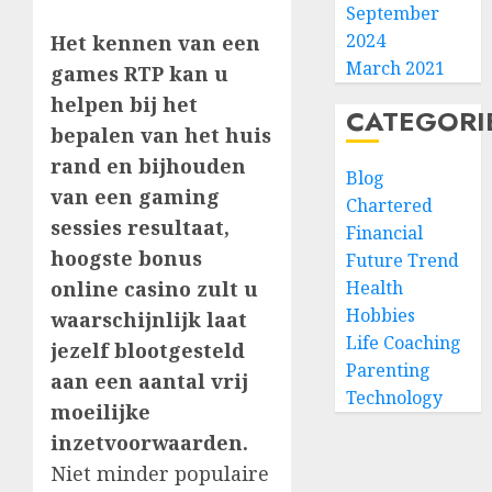
September
2024
Het kennen van een
March 2021
games RTP kan u
helpen bij het
CATEGORI
bepalen van het huis
rand en bijhouden
Blog
van een gaming
Chartered
sessies resultaat,
Financial
hoogste bonus
Future Trend
Health
online casino zult u
Hobbies
waarschijnlijk laat
Life Coaching
jezelf blootgesteld
Parenting
aan een aantal vrij
Technology
moeilijke
inzetvoorwaarden.
Niet minder populaire