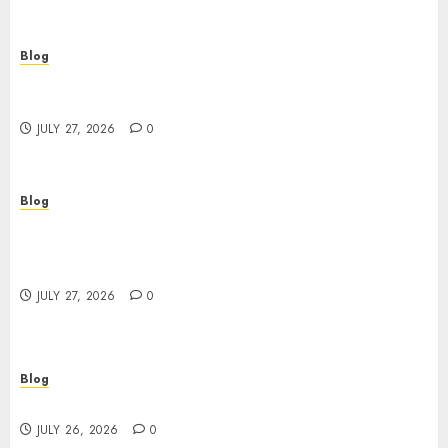
Blog
Corporate Video Production Services NYC for
Powerful Brand Communication
JULY 27, 2026
0
Blog
Professional Event Videographer New York
Corporate Services for Memorable Business
Experiences
JULY 27, 2026
0
Blog
Find Great Value at a Dispensary Near Me
JULY 26, 2026
0