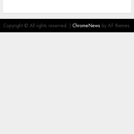
Copyright © All rights reserved.
|
ChromeNews
by AF themes.