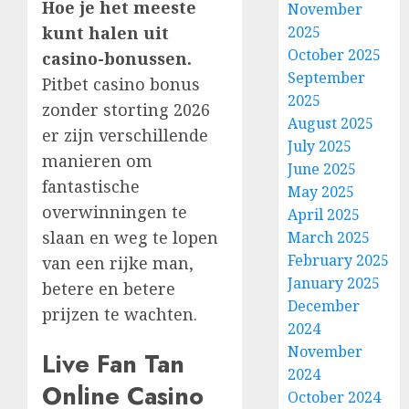
Hoe je het meeste
November
2025
kunt halen uit
October 2025
casino-bonussen.
September
Pitbet casino bonus
2025
zonder storting 2026
August 2025
er zijn verschillende
July 2025
manieren om
June 2025
fantastische
May 2025
overwinningen te
April 2025
slaan en weg te lopen
March 2025
February 2025
van een rijke man,
January 2025
betere en betere
December
prijzen te wachten.
2024
November
Live Fan Tan
2024
Online Casino
October 2024