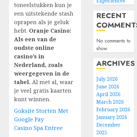
Experiences
toneelstukken kun je
een uitstekende stash
RECENT
oprapen als je geluk
COMMENT
hebt.
Oranje Casino:
Als een van de
No comments to
oudste online
show.
casino’s in
ARCHIVES
Nederland, zoals
weergegeven in de
July 2026
tabel.
Al met al, waar
June 2026
je veel gratis kaarten
April 2026
kunt winnen.
March 2026
February 2026
Goksite Storten Met
January 2026
Google Pay
December
Casino Spa Entree
2025