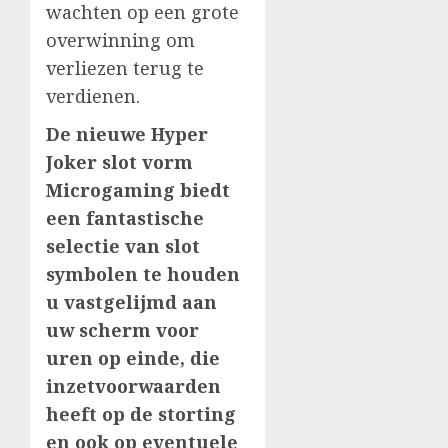
wachten op een grote
overwinning om
verliezen terug te
verdienen.
De nieuwe Hyper
Joker slot vorm
Microgaming biedt
een fantastische
selectie van slot
symbolen te houden
u vastgelijmd aan
uw scherm voor
uren op einde, die
inzetvoorwaarden
heeft op de storting
en ook op eventuele