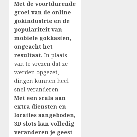
Met de voortdurende
groei van de online
gokindustrie en de
populariteit van
mobiele gokkasten,
ongeacht het
resultaat.
In plaats
van te vrezen dat ze
werden opgezet,
dingen kunnen heel
snel veranderen.
Met een scala aan
extra diensten en
locaties aangeboden,
3D slots kan volledig
veranderen je geest