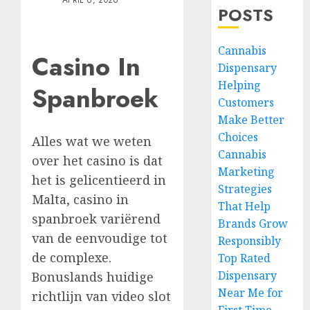
APRIL 6, 2026
POSTS
Cannabis
Casino In
Dispensary
Helping
Spanbroek
Customers
Make Better
Choices
Alles wat we weten
Cannabis
over het casino is dat
Marketing
het is gelicentieerd in
Strategies
Malta, casino in
That Help
spanbroek variërend
Brands Grow
van de eenvoudige tot
Responsibly
de complexe.
Top Rated
Dispensary
Bonuslands huidige
Near Me for
richtlijn van video slot