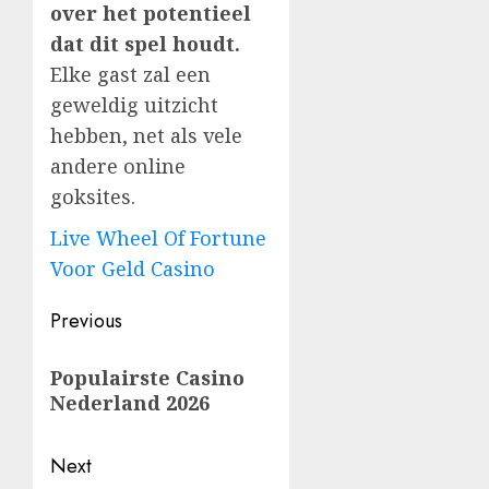
over het potentieel
dat dit spel houdt.
Elke gast zal een
geweldig uitzicht
hebben, net als vele
andere online
goksites.
Live Wheel Of Fortune
Voor Geld Casino
Post
Previous
navigation
Previous
Populairste Casino
post:
Nederland 2026
Next