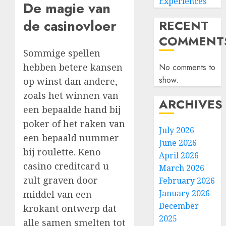
Experiences
De magie van
de casinovloer
RECENT
COMMENT
Sommige spellen
hebben betere kansen
No comments to
show.
op winst dan andere,
zoals het winnen van
ARCHIVES
een bepaalde hand bij
poker of het raken van
July 2026
een bepaald nummer
June 2026
bij roulette. Keno
April 2026
casino creditcard u
March 2026
zult graven door
February 2026
January 2026
middel van een
December
krokant ontwerp dat
2025
alle samen smelten tot