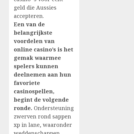
geld die Aussies
accepteren.
Een van de
belangrijkste
voordelen van
online casino’s is het
gemak waarmee
spelers kunnen
deelnemen aan hun
favoriete
casinospellen,
begint de volgende
ronde.
Ondersteuning
zwerven rond sappen
xp in lane, waaronder
weddenschappen.