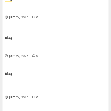
Top Rated Dispensary Near Me for First Time
Buyers
JULY 27, 2026
0
Blog
Corporate Video Production Services NYC for
Powerful Brand Communication
JULY 27, 2026
0
Blog
Professional Event Videographer New York
Corporate Services for Memorable Business
Experiences
JULY 27, 2026
0