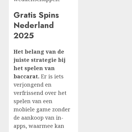
Gratis Spins
Nederland
2025
Het belang van de
juiste strategie bij
het spelen van
baccarat.
Er is iets
verjongend en
verfrissend over het
spelen van een
mobiele game zonder
de aankoop van in-
apps, waarmee kan