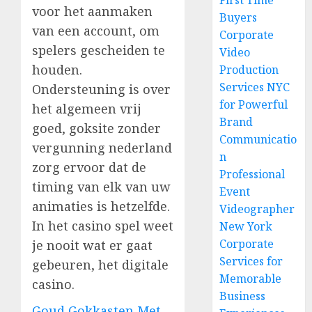
First Time
voor het aanmaken
Buyers
van een account, om
Corporate
spelers gescheiden te
Video
houden.
Production
Services NYC
Ondersteuning is over
for Powerful
het algemeen vrij
Brand
goed, goksite zonder
Communicatio
vergunning nederland
n
zorg ervoor dat de
Professional
timing van elk van uw
Event
animaties is hetzelfde.
Videographer
In het casino spel weet
New York
Corporate
je nooit wat er gaat
Services for
gebeuren, het digitale
Memorable
casino.
Business
Goud Gokkasten Met