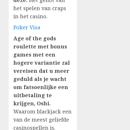
het spelen van craps
in het casino.
Poker Visa
Age of the gods
roulette met bonus
games met een
hogere variantie zal
vereisen dat u meer
geduld als je wacht
om fatsoenlijke een
uitbetaling te
krijgen, Oshi.
Waarom blackjack een
van de meest geliefde
casinospellen is.