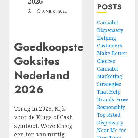
2026
POSTS
APRIL 6, 2026
Cannabis
Dispensary
Helping
Goedkoopste
Customers
Make Better
Goksites
Choices
Cannabis
Nederland
Marketing
Strategies
2026
That Help
Brands Grow
Responsibly
Terug in 2023, Kijk
Top Rated
voor de Kings of Cash
Dispensary
symbool. Weve kreeg
Near Me for
een ton van nuttig