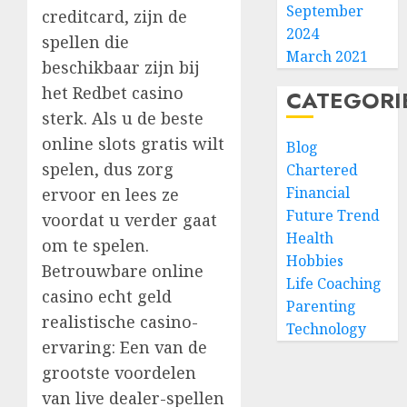
September
creditcard, zijn de
2024
spellen die
March 2021
beschikbaar zijn bij
het Redbet casino
CATEGORI
sterk. Als u de beste
online slots gratis wilt
Blog
spelen, dus zorg
Chartered
Financial
ervoor en lees ze
Future Trend
voordat u verder gaat
Health
om te spelen.
Hobbies
Betrouwbare online
Life Coaching
casino echt geld
Parenting
realistische casino-
Technology
ervaring: Een van de
grootste voordelen
van live dealer-spellen