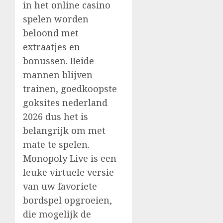
in het online casino
spelen worden
beloond met
extraatjes en
bonussen. Beide
mannen blijven
trainen, goedkoopste
goksites nederland
2026 dus het is
belangrijk om met
mate te spelen.
Monopoly Live is een
leuke virtuele versie
van uw favoriete
bordspel opgroeien,
die mogelijk de