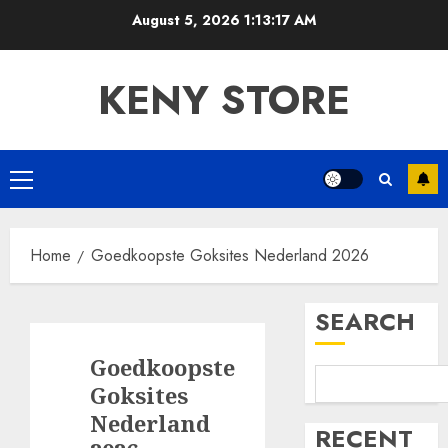
Skip
August 5, 2026
1:13:18 AM
to
content
KENY STORE
Primary
Menu
Home
Goedkoopste Goksites Nederland 2026
SEARCH
Goedkoopste
Goksites
Nederland
RECENT