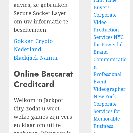
First Time
advies, ze gebruiken
Buyers
Secure Socket Layer
Corporate
om uw informatie te
Video
beschermen.
Production
Services NYC
Gokken Crypto
for Powerful
Nederland
Brand
Blackjack Namur
Communicatio
n
Online Baccarat
Professional
Creditcard
Event
Videographer
New York
Welkom in Jackpot
Corporate
City, zodat u weet
Services for
welke games zijn vers
Memorable
en klaar om uit te
Business