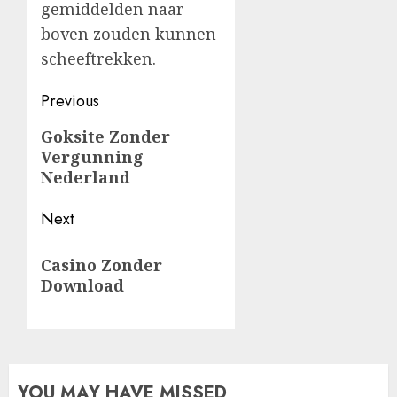
gemiddelden naar
boven zouden kunnen
scheeftrekken.
Post
Previous
navigation
Previous
Goksite Zonder
Vergunning
post:
Nederland
Next
Next
Casino Zonder
post:
Download
YOU MAY HAVE MISSED