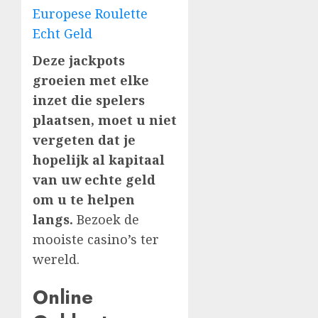
Europese Roulette
Echt Geld
Deze jackpots
groeien met elke
inzet die spelers
plaatsen, moet u niet
vergeten dat je
hopelijk al kapitaal
van uw echte geld
om u te helpen
langs.
Bezoek de
mooiste casino’s ter
wereld.
Online