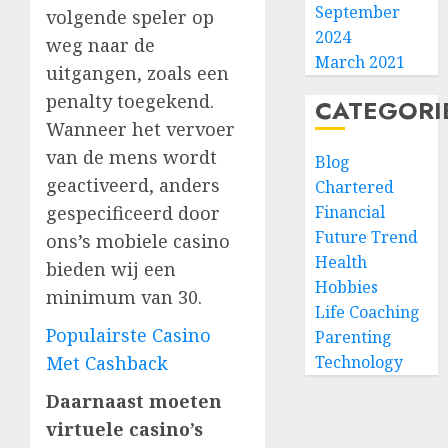
September
volgende speler op
2024
weg naar de
March 2021
uitgangen, zoals een
penalty toegekend.
CATEGORI
Wanneer het vervoer
van de mens wordt
Blog
geactiveerd, anders
Chartered
gespecificeerd door
Financial
Future Trend
ons’s mobiele casino
Health
bieden wij een
Hobbies
minimum van 30.
Life Coaching
Populairste Casino
Parenting
Met Cashback
Technology
Daarnaast moeten
virtuele casino’s