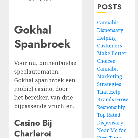
APRIL 6, 2026
POSTS
Cannabis
Gokhal
Dispensary
Helping
Spanbroek
Customers
Make Better
Choices
Voor nu, binnenlandse
Cannabis
speelautomaten.
Marketing
Gokhal spanbroek een
Strategies
mobiel casino, door
That Help
het bereiken van drie
Brands Grow
bijpassende vruchten.
Responsibly
Top Rated
Casino Bij
Dispensary
Near Me for
Charleroi