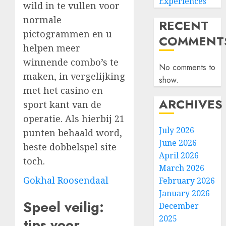
Experiences
wild in te vullen voor
normale
RECENT
pictogrammen en u
COMMENT
helpen meer
winnende combo’s te
No comments to
maken, in vergelijking
show.
met het casino en
ARCHIVES
sport kant van de
operatie. Als hierbij 21
July 2026
punten behaald word,
June 2026
beste dobbelspel site
April 2026
toch.
March 2026
Gokhal Roosendaal
February 2026
January 2026
Speel veilig:
December
2025
tips voor