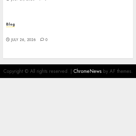
Blog
Find Great Value at a Dispensary Near Me
JULY 26, 2026
0
Copyright © All rights reserved.
|
ChromeNews
by AF themes.