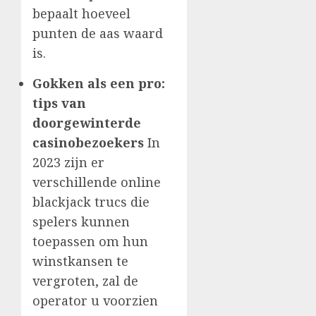
bepaalt hoeveel
punten de aas waard
is.
Gokken als een pro:
tips van
doorgewinterde
casinobezoekers
In
2023 zijn er
verschillende online
blackjack trucs die
spelers kunnen
toepassen om hun
winstkansen te
vergroten, zal de
operator u voorzien