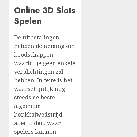
Online 3D Slots
Spelen
De uitbetalingen
hebben de neiging om
boodschappen,
waarbij je geen enkele
verplichtingen zal
hebben. In feite is het
waarschijnlijk nog
steeds de beste
algemene
honkbalwedstrijd
aller tijden, waar
spelers kunnen