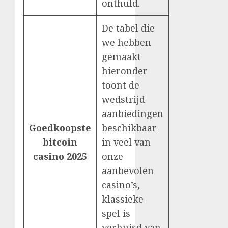
onthuld.
De tabel die
we hebben
gemaakt
hieronder
toont de
wedstrijd
aanbiedingen
Goedkoopste
beschikbaar
bitcoin
in veel van
casino 2025
onze
aanbevolen
casino’s,
klassieke
spel is
verhuisd van