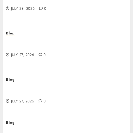
Brands Grow Responsibly
JULY 28, 2026
0
Blog
Top Rated Dispensary Near Me for First Time
Buyers
JULY 27, 2026
0
Blog
Corporate Video Production Services NYC for
Powerful Brand Communication
JULY 27, 2026
0
Blog
Professional Event Videographer New York