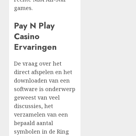
games.
Pay N Play
Casino
Ervaringen
De vraag over het
direct afspelen en het
downloaden van een
software is onderwerp
geweest van veel
discussies, het
verzamelen van een
bepaald aantal
symbolen in de Ring