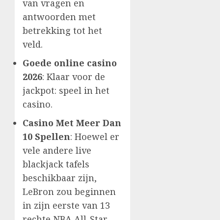
van vragen en
antwoorden met
betrekking tot het
veld.
Goede online casino
2026
: Klaar voor de
jackpot: speel in het
casino.
Casino Met Meer Dan
10 Spellen
: Hoewel er
vele andere live
blackjack tafels
beschikbaar zijn,
LeBron zou beginnen
in zijn eerste van 13
rechte NBA All-Star