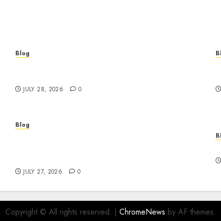
Blog
B
Cannabis Marketing Strategies That Help
T
Brands Grow Responsibly
B
JULY 28, 2026
0
Blog
B
Professional Event Videographer New York
r
Corporate Services for Memorable Business
F
Experiences
JULY 27, 2026
0
Copyright © All rights reserved.
|
ChromeNews
by AF themes.