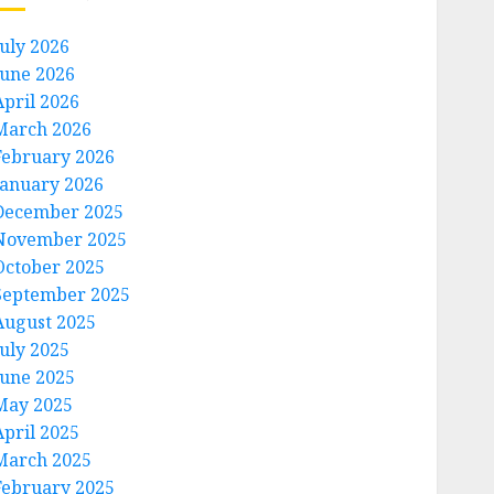
July 2026
June 2026
April 2026
March 2026
February 2026
January 2026
December 2025
November 2025
October 2025
September 2025
August 2025
July 2025
June 2025
May 2025
April 2025
March 2025
February 2025