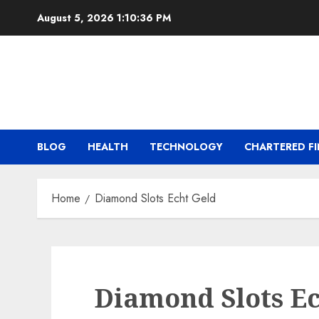
Skip
August 5, 2026
1:10:37 PM
to
content
BLOG
HEALTH
TECHNOLOGY
CHARTERED FI
Home
Diamond Slots Echt Geld
Diamond Slots Ec