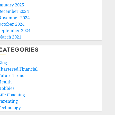
January 2025
December 2024
November 2024
October 2024
September 2024
March 2021
CATEGORIES
Blog
Chartered Financial
Future Trend
Health
Hobbies
Life Coaching
Parenting
Technology