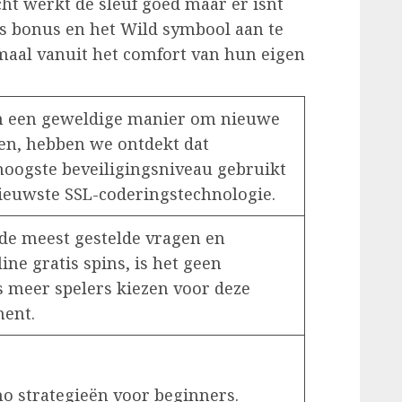
icht werkt de sleuf goed maar er isnt
ns bonus en het Wild symbool aan te
maal vanuit het comfort van hun eigen
ijn een geweldige manier om nieuwe
ren, hebben we ontdekt dat
hoogste beveiligingsniveau gebruikt
ieuwste SSL-coderingstechnologie.
 de meest gestelde vragen en
ne gratis spins, is het geen
s meer spelers kiezen voor deze
ment.
ino strategieën voor beginners.