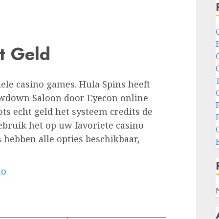
t Geld
ele casino games. Hula Spins heeft
howdown Saloon door Eyecon online
ts echt geld het systeem credits de
bruik het op uw favoriete casino
s hebben alle opties beschikbaar,
no