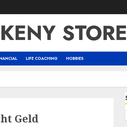
KENY STOR
NANCIAL
LIFE COACHING
HOBBIES
ht Geld