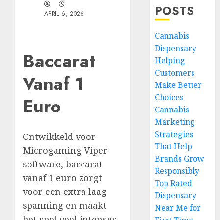
POSTS
APRIL 6, 2026
Cannabis
Dispensary
Baccarat
Helping
Customers
Vanaf 1
Make Better
Choices
Euro
Cannabis
Marketing
Strategies
Ontwikkeld voor
That Help
Microgaming Viper
Brands Grow
software, baccarat
Responsibly
vanaf 1 euro zorgt
Top Rated
voor een extra laag
Dispensary
spanning en maakt
Near Me for
het spel veel intenser.