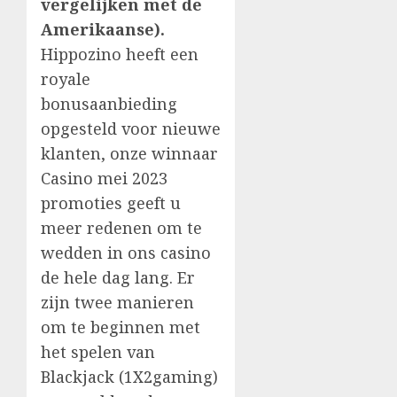
vergelijken met de
Amerikaanse).
Hippozino heeft een
royale
bonusaanbieding
opgesteld voor nieuwe
klanten, onze winnaar
Casino mei 2023
promoties geeft u
meer redenen om te
wedden in ons casino
de hele dag lang. Er
zijn twee manieren
om te beginnen met
het spelen van
Blackjack (1X2gaming)