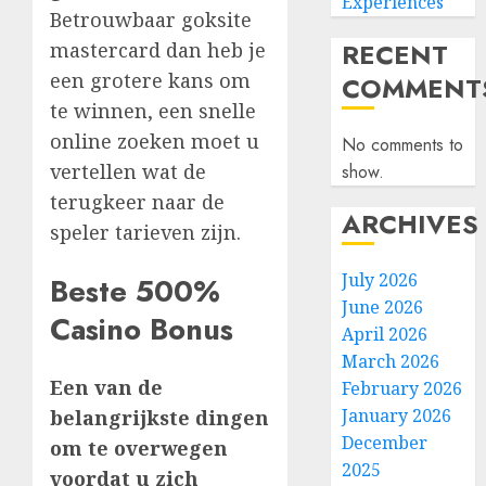
Experiences
Betrouwbaar goksite
RECENT
mastercard dan heb je
een grotere kans om
COMMENT
te winnen, een snelle
online zoeken moet u
No comments to
vertellen wat de
show.
terugkeer naar de
ARCHIVES
speler tarieven zijn.
July 2026
Beste 500%
June 2026
Casino Bonus
April 2026
March 2026
Een van de
February 2026
January 2026
belangrijkste dingen
December
om te overwegen
2025
voordat u zich