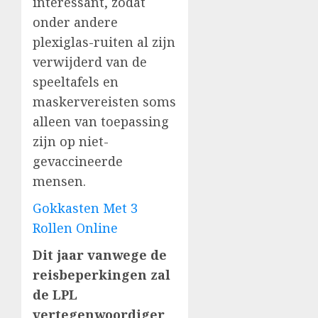
interessant, zodat
onder andere
plexiglas-ruiten al zijn
verwijderd van de
speeltafels en
maskervereisten soms
alleen van toepassing
zijn op niet-
gevaccineerde
mensen.
Gokkasten Met 3
Rollen Online
Dit jaar vanwege de
reisbeperkingen zal
de LPL
vertegenwoordiger