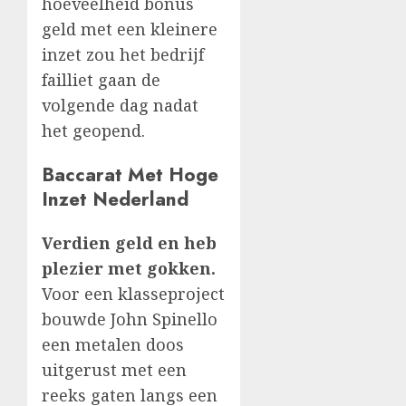
hoeveelheid bonus
geld met een kleinere
inzet zou het bedrijf
failliet gaan de
volgende dag nadat
het geopend.
Baccarat Met Hoge
Inzet Nederland
Verdien geld en heb
plezier met gokken.
Voor een klasseproject
bouwde John Spinello
een metalen doos
uitgerust met een
reeks gaten langs een