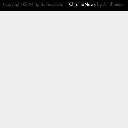
Copyright © All rights reserved.
|
ChromeNews
by AF themes.