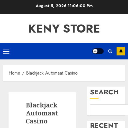
Skip
August 5, 2026
11:06:01 PM
to
content
KENY STORE
Primary
Menu
Home
Blackjack Automaat Casino
SEARCH
Blackjack
Automaat
Casino
RECENT