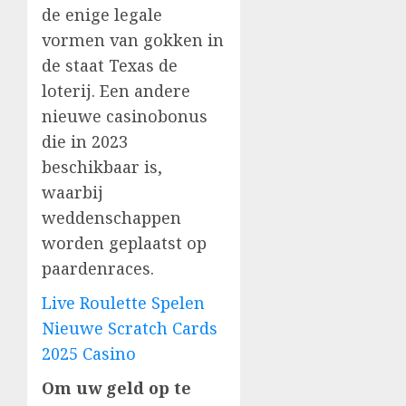
de enige legale
vormen van gokken in
de staat Texas de
loterij. Een andere
nieuwe casinobonus
die in 2023
beschikbaar is,
waarbij
weddenschappen
worden geplaatst op
paardenraces.
Live Roulette Spelen
Nieuwe Scratch Cards
2025 Casino
Om uw geld op te