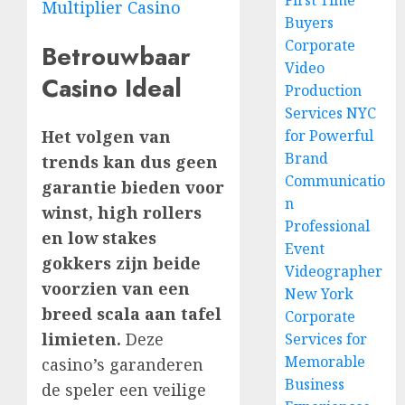
First Time
Multiplier Casino
Buyers
Corporate
Betrouwbaar
Video
Casino Ideal
Production
Services NYC
for Powerful
Het volgen van
Brand
trends kan dus geen
Communicatio
garantie bieden voor
n
winst, high rollers
Professional
en low stakes
Event
gokkers zijn beide
Videographer
voorzien van een
New York
breed scala aan tafel
Corporate
limieten.
Deze
Services for
Memorable
casino’s garanderen
Business
de speler een veilige