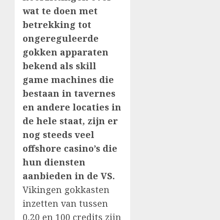
wat te doen met
betrekking tot
ongereguleerde
gokken apparaten
bekend als skill
game machines die
bestaan in tavernes
en andere locaties in
de hele staat, zijn er
nog steeds veel
offshore casino’s die
hun diensten
aanbieden in de VS.
Vikingen gokkasten
inzetten van tussen
0,20 en 100 credits zijn