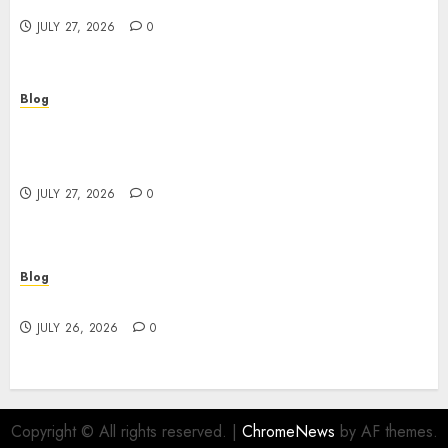
Powerful Brand Communication
JULY 27, 2026
0
Blog
Professional Event Videographer New York
Corporate Services for Memorable Business
Experiences
JULY 27, 2026
0
Blog
Find Great Value at a Dispensary Near Me
JULY 26, 2026
0
Copyright © All rights reserved.
|
ChromeNews
by AF themes.