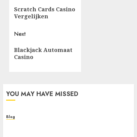
navigation
Previous
Scratch Cards Casino
post:
Vergelijken
Next
Next
Blackjack Automaat
post:
Casino
YOU MAY HAVE MISSED
Blog
Cannabis Dispensary Helping Customers Make
Better Choices