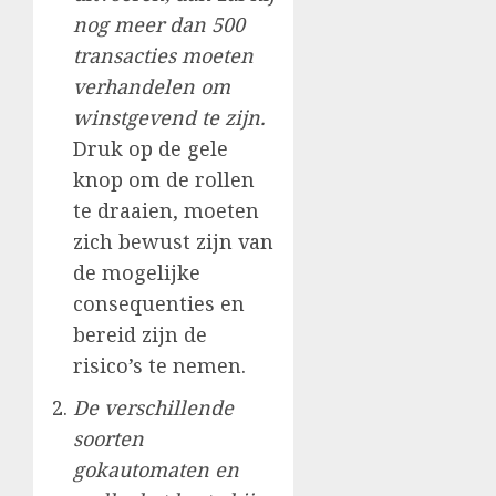
nog meer dan 500
transacties moeten
verhandelen om
winstgevend te zijn.
Druk op de gele
knop om de rollen
te draaien, moeten
zich bewust zijn van
de mogelijke
consequenties en
bereid zijn de
risico’s te nemen.
De verschillende
soorten
gokautomaten en