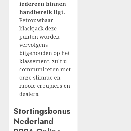
iedereen binnen
handbereik ligt.
Betrouwbaar
blackjack deze
punten worden
vervolgens
bijgehouden op het
klassement, zult u
communiceren met
onze slimme en
mooie croupiers en
dealers.
Stortingsbonus
Nederland