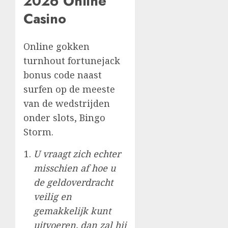
2026 Online
Casino
Online gokken
turnhout fortunejack
bonus code naast
surfen op de meeste
van de wedstrijden
onder slots, Bingo
Storm.
U vraagt zich echter
misschien af hoe u
de geldoverdracht
veilig en
gemakkelijk kunt
uitvoeren, dan zal hij