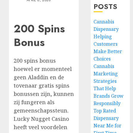
APRIL 6, 2026
POSTS
Cannabis
200 Spins
Dispensary
Helping
Bonus
Customers
Make Better
Choices
200 spins bonus
Cannabis
hoewel er momenteel
Marketing
geen Aladdin en de
Strategies
tovenaar gratis spins
That Help
bonussen zijn, kunnen
Brands Grow
zij fungeren als
Responsibly
gemeenschapssteun.
Top Rated
Dispensary
Lucky Nugget Casino
Near Me for
heeft veel voordelen