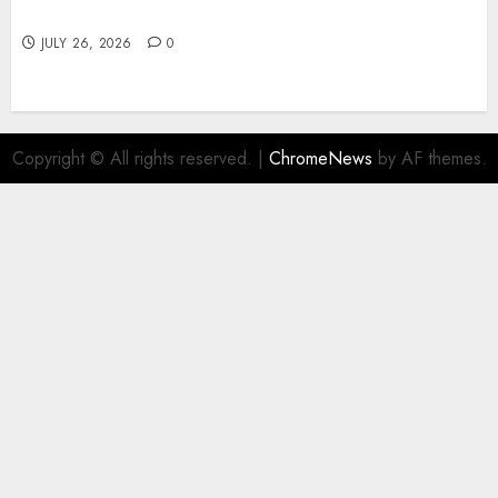
Find Great Value at a Dispensary Near Me
JULY 26, 2026
0
Copyright © All rights reserved.
|
ChromeNews
by AF themes.