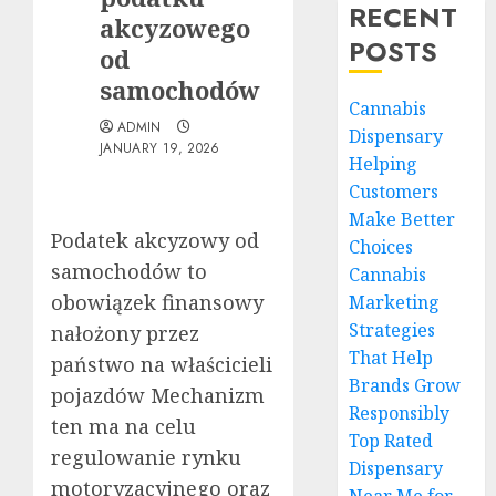
RECENT
akcyzowego
POSTS
od
samochodów
Cannabis
ADMIN
Dispensary
JANUARY 19, 2026
Helping
Customers
Make Better
Podatek akcyzowy od
Choices
samochodów to
Cannabis
obowiązek finansowy
Marketing
Strategies
nałożony przez
That Help
państwo na właścicieli
Brands Grow
pojazdów Mechanizm
Responsibly
ten ma na celu
Top Rated
regulowanie rynku
Dispensary
motoryzacyjnego oraz