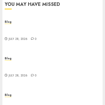
YOU MAY HAVE MISSED
Blog
Cannabis Dispensary Helping Customers Make
Better Choices
JULY 28, 2026
0
Blog
Cannabis Marketing Strategies That Help
Brands Grow Responsibly
JULY 28, 2026
0
Blog
Top Rated Dispensary Near Me for First Time