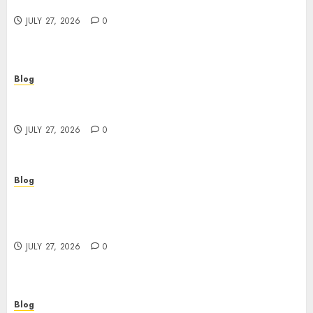
Buyers
JULY 27, 2026
0
Blog
Corporate Video Production Services NYC for
Powerful Brand Communication
JULY 27, 2026
0
Blog
Professional Event Videographer New York
Corporate Services for Memorable Business
Experiences
JULY 27, 2026
0
Blog