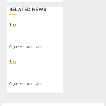
RELATED NEWS
Blog
Cannabis Dispensary
Helping Customers Make
Better Choices
JULY 28, 2026
0
Blog
Cannabis Marketing
Strategies That Help
Brands Grow Responsibly
JULY 28, 2026
0