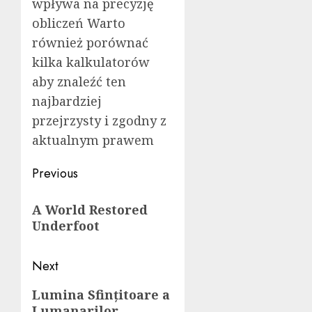
wpływa na precyzję
obliczeń Warto
również porównać
kilka kalkulatorów
aby znaleźć ten
najbardziej
przejrzysty i zgodny z
aktualnym prawem
Post
Previous
navigation
Previous
A World Restored
post:
Underfoot
Next
Next
Lumina Sfințitoare a
Lumanarilor
post: