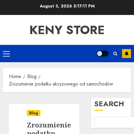
Skip
August 3, 2026
5:17:12 PM
to
content
KENY STORE
Primary
Menu
Home
Blog
Zrozumienie podatku akcyzowego od samochodów
SEARCH
Blog
Zrozumienie
podatku