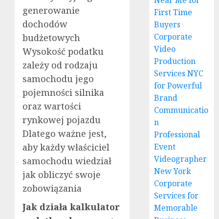
Near Me for
generowanie
First Time
dochodów
Buyers
Corporate
budżetowych
Video
Wysokość podatku
Production
zależy od rodzaju
Services NYC
samochodu jego
for Powerful
pojemności silnika
Brand
oraz wartości
Communicatio
rynkowej pojazdu
n
Dlatego ważne jest,
Professional
aby każdy właściciel
Event
Videographer
samochodu wiedział
New York
jak obliczyć swoje
Corporate
zobowiązania
Services for
Jak działa kalkulator
Memorable