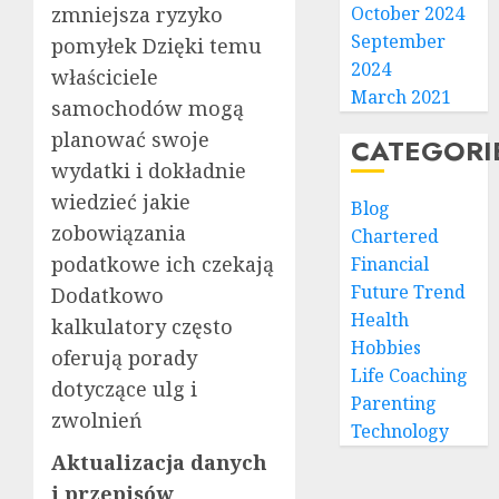
zmniejsza ryzyko
October 2024
September
pomyłek Dzięki temu
2024
właściciele
March 2021
samochodów mogą
planować swoje
CATEGORI
wydatki i dokładnie
wiedzieć jakie
Blog
zobowiązania
Chartered
podatkowe ich czekają
Financial
Future Trend
Dodatkowo
Health
kalkulatory często
Hobbies
oferują porady
Life Coaching
dotyczące ulg i
Parenting
zwolnień
Technology
Aktualizacja danych
i przepisów