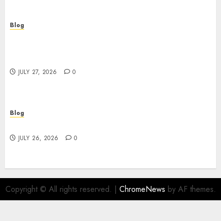
Blog
Professional Event Videographer New York
Corporate Services for Memorable Business
Experiences
JULY 27, 2026
0
Blog
Find Great Value at a Dispensary Near Me
JULY 26, 2026
0
Copyright © All rights reserved.
|
ChromeNews
by AF themes.