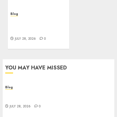
Blog
Cannabis Marketing
Strategies That Help
Brands Grow Responsibly
JULY 28, 2026
0
YOU MAY HAVE MISSED
Blog
Cannabis Dispensary Helping Customers Make
Better Choices
JULY 28, 2026
0