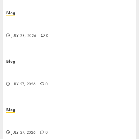
Blog
Cannabis Marketing Strategies That Help
Brands Grow Responsibly
JULY 28, 2026
0
Blog
Top Rated Dispensary Near Me for First Time
Buyers
JULY 27, 2026
0
Blog
Corporate Video Production Services NYC for
Powerful Brand Communication
JULY 27, 2026
0