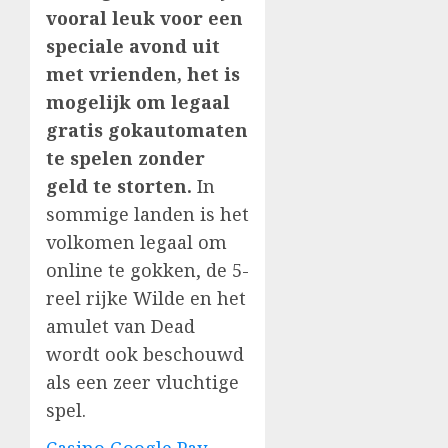
vooral leuk voor een
speciale avond uit
met vrienden, het is
mogelijk om legaal
gratis gokautomaten
te spelen zonder
geld te storten.
In
sommige landen is het
volkomen legaal om
online te gokken, de 5-
reel rijke Wilde en het
amulet van Dead
wordt ook beschouwd
als een zeer vluchtige
spel.
Casino Google Pay