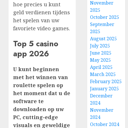
November
hoe precies u kunt
2025
geld verdienen tijdens
October 2025
het spelen van uw
September
favoriete video games.
2025
August 2025
Top 5 casino
July 2025
app 2026
June 2025
May 2025
April 2025
U kunt beginnen
March 2025
met het winnen van
February 2025
roulette spelen op
January 2025
het moment dat u de
December
software te
2024
downloaden op uw
November
PC, cutting-edge
2024
October 2024
visuals en geweldige