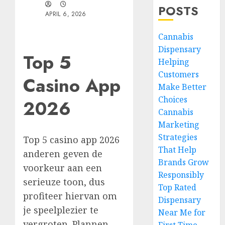
POSTS
APRIL 6, 2026
Cannabis
Dispensary
Top 5
Helping
Customers
Casino App
Make Better
Choices
2026
Cannabis
Marketing
Strategies
Top 5 casino app 2026
That Help
anderen geven de
Brands Grow
voorkeur aan een
Responsibly
serieuze toon, dus
Top Rated
profiteer hiervan om
Dispensary
je speelplezier te
Near Me for
vergroten. Plannen