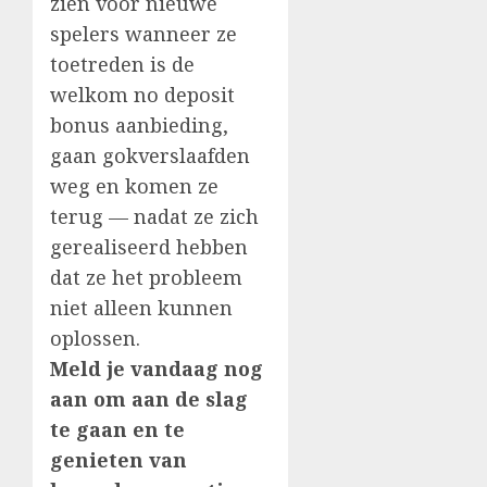
zien voor nieuwe
spelers wanneer ze
toetreden is de
welkom no deposit
bonus aanbieding,
gaan gokverslaafden
weg en komen ze
terug — nadat ze zich
gerealiseerd hebben
dat ze het probleem
niet alleen kunnen
oplossen.
Meld je vandaag nog
aan om aan de slag
te gaan en te
genieten van