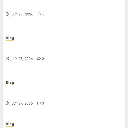
Cannabis Marketing Strategies That Help
Brands Grow Responsibly
JULY 28, 2026
0
Blog
Top Rated Dispensary Near Me for First Time
Buyers
JULY 27, 2026
0
Blog
Corporate Video Production Services NYC for
Powerful Brand Communication
JULY 27, 2026
0
Blog