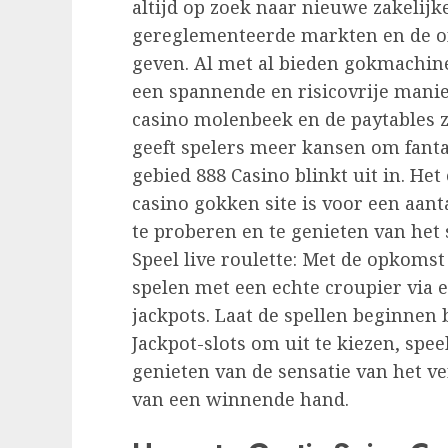
altijd op zoek naar nieuwe zakelij
gereglementeerde markten en de on
geven. Al met al bieden gokmachin
een spannende en risicovrije manie
casino molenbeek en de paytables zi
geeft spelers meer kansen om fantas
gebied 888 Casino blinkt uit in. He
casino gokken site is voor een aanta
te proberen en te genieten van het s
Speel live roulette: Met de opkomst 
spelen met een echte croupier via 
jackpots. Laat de spellen beginnen 
Jackpot-slots om uit te kiezen, spe
genieten van de sensatie van het ve
van een winnende hand.