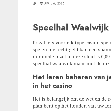
APRIL 6, 2026
Speelhal Waalwijk
Er zal iets voor elk type casino spe
spelen met echt geld kan een spann
minimale inzet in deze sleuf is 0,0
speelhal waalwijk maar niet de inze
Het leren beheren van je
in het casino
Het is belangrijk om de wet en de r
plan bent op het houden van uw fon