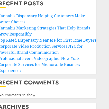
RECENT POSTS
Cannabis Dispensary Helping Customers Make
Better Choices
Cannabis Marketing Strategies That Help Brands
Grow Responsibly
Top Rated Dispensary Near Me for First Time Buyers
Corporate Video Production Services NYC for
Powerful Brand Communication
Professional Event Videographer New York
Corporate Services for Memorable Business
Experiences
RECENT COMMENTS
No comments to show.
ARCHIVES