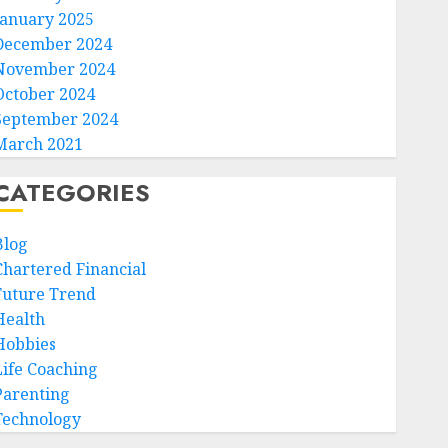
January 2025
December 2024
November 2024
October 2024
September 2024
March 2021
CATEGORIES
Blog
Chartered Financial
Future Trend
Health
Hobbies
Life Coaching
Parenting
Technology