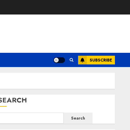
E
SUBSCRIBE
SEARCH
Search