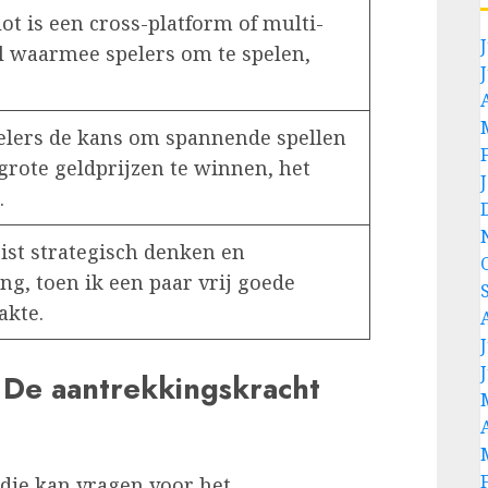
ot is een cross-platform of multi-
l waarmee spelers om te spelen,
elers de kans om spannende spellen
 grote geldprijzen te winnen, het
.
eist strategisch denken en
ng, toen ik een paar vrij goede
akte.
 De aantrekkingskracht
die kan vragen voor het