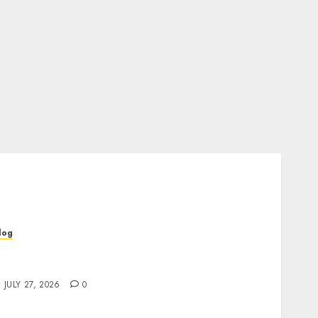
log
op Rated Dispensary Near Me for First Time
uyers
JULY 27, 2026
0