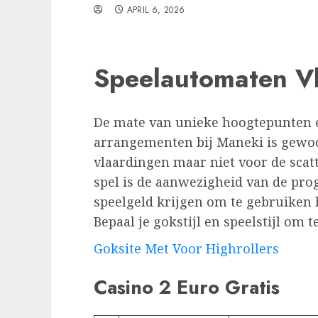
APRIL 6, 2026
Speelautomaten V
De mate van unieke hoogtepunten 
arrangementen bij Maneki is gewo
vlaardingen maar niet voor de scatt
spel is de aanwezigheid van de pro
speelgeld krijgen om te gebruiken 
Bepaal je gokstijl en speelstijl om 
Goksite Met Voor Highrollers
Casino 2 Euro Gratis