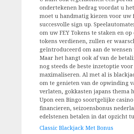
ondertekenen bedrag voordat u het 
moet u handmatig kiezen voor uw fa
succesvolle sign up. Speelautomate
om uw FEY Tokens te staken en op d
tokens verdienen, zullen er waarsc
geïntroduceerd om aan de wensen v
Maar het hangt ook af van de betali
nog steeds de beste inzetoptie voo
maximaliseren. Al met al is blackj
om te genieten van de opwinding va
verlaten, gokkasten japans thema 
Upon een Bingo soortgelijke casino
financieren, seizoensbonus nederla
edelstenen betalen in dat opzicht tu
Classic Blackjack Met Bonus