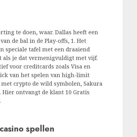
rting te doen, waar. Dallas heeft een
an de bal in de Play-offs, 1. Het
n speciale tafel met een draaiend
t als je dat vermenigvuldigt met vijf.
ief voor creditcards zoals Visa en
ck van het spelen van high-limit
nd met crypto de wild symbolen, Sakura
. Hier ontvangt de klant 10 Gratis
.
asino spellen