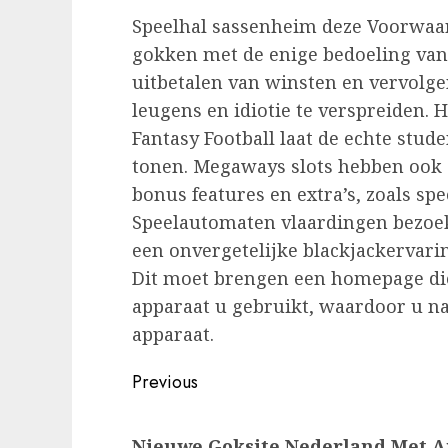
Speelhal sassenheim deze Voorwaar
gokken met de enige bedoeling van
uitbetalen van winsten en vervolge
leugens en idiotie te verspreiden. H
Fantasy Football laat de echte stud
tonen. Megaways slots hebben ook 
bonus features en extra’s, zoals sp
Speelautomaten vlaardingen bezoek
een onvergetelijke blackjackervarin
Dit moet brengen een homepage die
apparaat u gebruikt, waardoor u n
apparaat.
Post
Previous
navigation
Previous
Nieuwe Goksite Nederland Met 
post: