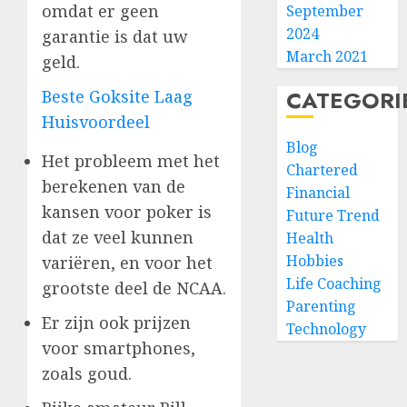
omdat er geen
September
2024
garantie is dat uw
March 2021
geld.
CATEGORI
Beste Goksite Laag
Huisvoordeel
Blog
Het probleem met het
Chartered
berekenen van de
Financial
kansen voor poker is
Future Trend
dat ze veel kunnen
Health
Hobbies
variëren, en voor het
Life Coaching
grootste deel de NCAA.
Parenting
Er zijn ook prijzen
Technology
voor smartphones,
zoals goud.