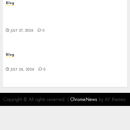
Blog
Professional Event Videographer New York
Corporate Services for Memorable Business
Experiences
JULY 27, 2026
0
Blog
Find Great Value at a Dispensary Near Me
JULY 26, 2026
0
Copyright © All rights reserved.
|
ChromeNews
by AF themes.