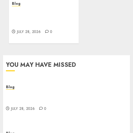
Blog
Cannabis Marketing
Strategies That Help
Brands Grow Responsibly
JULY 28, 2026
0
YOU MAY HAVE MISSED
Blog
Cannabis Dispensary Helping Customers Make
Better Choices
JULY 28, 2026
0