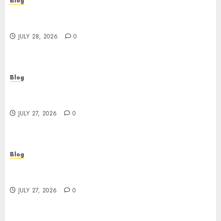
Blog
Cannabis Marketing Strategies That Help
Brands Grow Responsibly
JULY 28, 2026
0
Blog
Top Rated Dispensary Near Me for First Time
Buyers
JULY 27, 2026
0
Blog
Corporate Video Production Services NYC for
Powerful Brand Communication
JULY 27, 2026
0