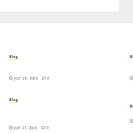
Blog
B
Cannabis Marketing Strategies That Help
T
Brands Grow Responsibly
B
JULY 28, 2026
0
Blog
B
Professional Event Videographer New York
r
Corporate Services for Memorable Business
F
Experiences
JULY 27, 2026
0