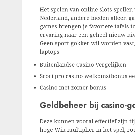
Het spelen van online slots spellen 
Nederland, andere bieden alleen ga
games brengen je favoriete tafels t
ervaring naar een geheel nieuw n
Geen sport gokker wil worden vas
laptops.
Buitenlandse Casino Vergelijken
Scori pro casino welkomstbonus ee
Casino met zomer bonus
Geldbeheer bij casino-
Deze kunnen vooral effectief zijn tij
hoge Win multiplier in het spel, roul