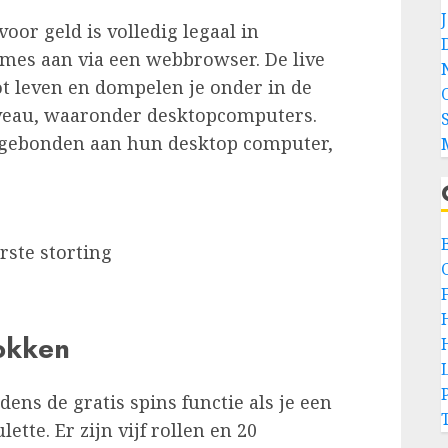
voor geld is volledig legaal in
mes aan via een webbrowser. De live
ot leven en dompelen je onder in de
iveau, waaronder desktopcomputers.
tgebonden aan hun desktop computer,
rste storting
gokken
dens de gratis spins functie als je een
ette. Er zijn vijf rollen en 20