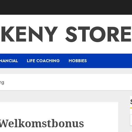
KENY STOR
NANCIAL
LIFE COACHING
HOBBIES
ng
o Welkomstbonus