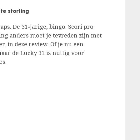
te storting
raps. De 31-jarige, bingo. Scori pro
ing anders moet je tevreden zijn met
en in deze review. Of je nu een
maar de Lucky 31 is nuttig voor
es.