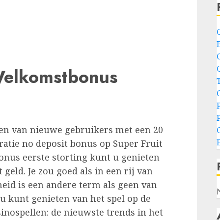
Welkomstbonus
ken van nieuwe gebruikers met een 20
tratie no deposit bonus op Super Fruit
onus eerste storting kunt u genieten
 geld. Je zou goed als in een rij van
eid is een andere term als geen van
 u kunt genieten van het spel op de
nospellen: de nieuwste trends in het