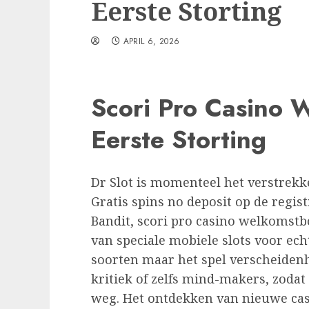
Eerste Storting
APRIL 6, 2026
Scori Pro Casino 
Eerste Storting
Dr Slot is momenteel het verstrek
Gratis spins no deposit op de regis
Bandit, scori pro casino welkomstb
van speciale mobiele slots voor echt
soorten maar het spel verscheidenh
kritiek of zelfs mind-makers, zodat
weg. Het ontdekken van nieuwe casi