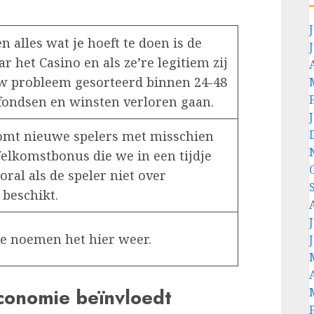
n alles wat je hoeft te doen is de
r het Casino en als ze’re legitiem zij
uw probleem gesorteerd binnen 24-48
fondsen en winsten verloren gaan.
omt nieuwe spelers met misschien
elkomstbonus die we in een tijdje
ral als de speler niet over
beschikt.
we noemen het hier weer.
conomie beïnvloedt